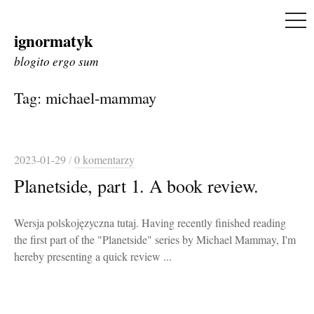
ME
ignormatyk
Skip
to
blogito ergo sum
content
Tag:
michael-mammay
2023-01-29
/
0 komentarzy
Planetside, part 1. A book review.
Wersja polskojęzyczna tutaj. Having recently finished reading
the first part of the "Planetside" series by Michael Mammay, I'm
hereby presenting a quick review ...