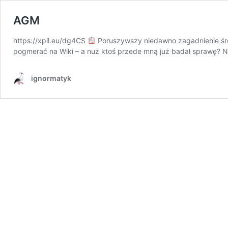
AGM
https://xpil.eu/dg4CS
Poruszywszy niedawno zagadnienie śre
pogmerać na Wiki – a nuż ktoś przede mną już badał sprawę? No 
ignormatyk