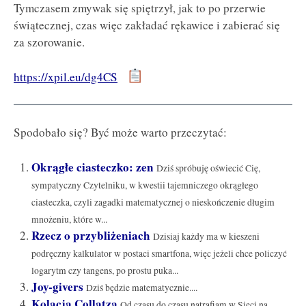
Tymczasem zmywak się spiętrzył, jak to po przerwie
świątecznej, czas więc zakładać rękawice i zabierać się
za szorowanie.
https://xpil.eu/dg4CS
Spodobało się? Być może warto przeczytać:
Okrągłe ciasteczko: zen
Dziś spróbuję oświecić Cię,
sympatyczny Czytelniku, w kwestii tajemniczego okrągłego
ciasteczka, czyli zagadki matematycznej o nieskończenie długim
mnożeniu, które w...
Rzecz o przybliżeniach
Dzisiaj każdy ma w kieszeni
podręczny kalkulator w postaci smartfona, więc jeżeli chce policzyć
logarytm czy tangens, po prostu puka...
Joy-givers
Dziś będzie matematycznie....
Kolacja Collatza
Od czasu do czasu natrafiam w Sieci na