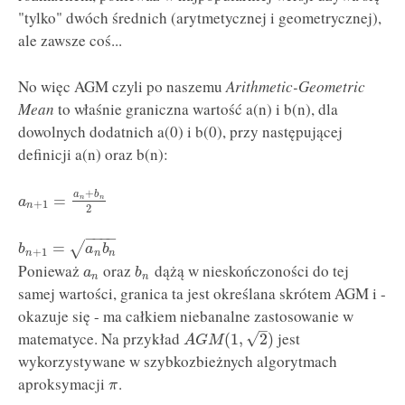
"tylko" dwóch średnich (arytmetycznej i geometrycznej),
ale zawsze coś...
No więc AGM czyli po naszemu
Arithmetic-Geometric
Mean
to właśnie graniczna wartość a(n) i b(n), dla
dowolnych dodatnich a(0) i b(0), przy następującej
definicji a(n) oraz b(n):
+
a
b
=
n
n
a
+
1
n
2
−
−
−
−
=
√
b
a
b
+
1
n
n
n
Ponieważ
oraz
dążą w nieskończoności do tej
a
b
n
n
samej wartości, granica ta jest określana skrótem AGM i -
okazuje się - ma całkiem niebanalne zastosowanie w
–
matematyce. Na przykład
jest
√
(
1
,
2
)
A
G
M
wykorzystywane w szybkozbieżnych algorytmach
aproksymacji
.
π