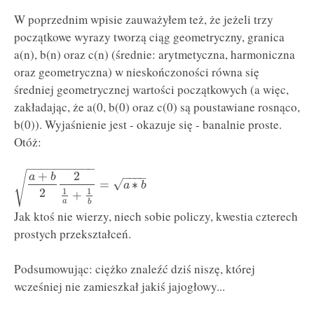
W poprzednim wpisie zauważyłem też, że jeżeli trzy
początkowe wyrazy tworzą ciąg geometryczny, granica
a(n), b(n) oraz c(n) (średnie: arytmetyczna, harmoniczna
oraz geometryczna) w nieskończoności równa się
średniej geometrycznej wartości początkowych (a więc,
zakładając, że a(0, b(0) oraz c(0) są poustawiane rosnąco,
b(0)). Wyjaśnienie jest - okazuje się - banalnie proste.
Otóż:
−
−
−
−
−
−
−
−
−
−
+
2
√
−
−
−
−
a
b
√
=
∗
a
b
2
1
1
+
a
b
Jak ktoś nie wierzy, niech sobie policzy, kwestia czterech
prostych przekształceń.
Podsumowując: ciężko znaleźć dziś niszę, której
wcześniej nie zamieszkał jakiś jajogłowy...