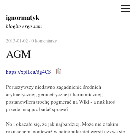
ME
ignormatyk
Skip
to
blogito ergo sum
content
2013-01-02
/
0 komentarzy
AGM
https://xpil.eu/dg4CS
Poruszywszy niedawno zagadnienie średnich
arytmetycznej, geometrycznej i harmonicznej,
postanowiłem trochę pogmerać na Wiki - a nuż ktoś
przede mną już badał sprawę?
No i okazało się, że jak najbardziej. Może nie z takim
rozmachem, ponieważ w najpopularniej wersji używa się