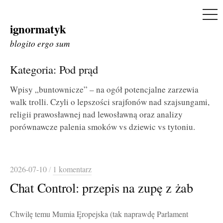
ME
ignormatyk
Skip
to
blogito ergo sum
content
Kategoria:
Pod prąd
Wpisy „buntownicze” – na ogół potencjalne zarzewia
walk trolli. Czyli o lepszości srajfonów nad szajsungami,
religii prawosławnej nad lewosławną oraz analizy
porównawcze palenia smoków vs dziewic vs tytoniu.
2026-07-10
/
1 komentarz
Chat Control: przepis na zupę z żab
Chwilę temu Mumia Ęropejska (tak naprawdę Parlament