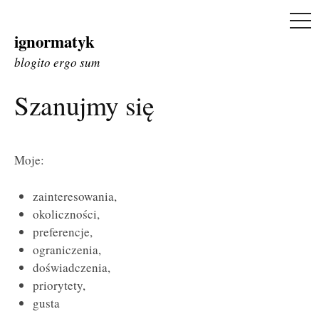
ME
ignormatyk
Skip
to
blogito ergo sum
content
Szanujmy się
Moje:
zainteresowania,
okoliczności,
preferencje,
ograniczenia,
doświadczenia,
priorytety,
gusta