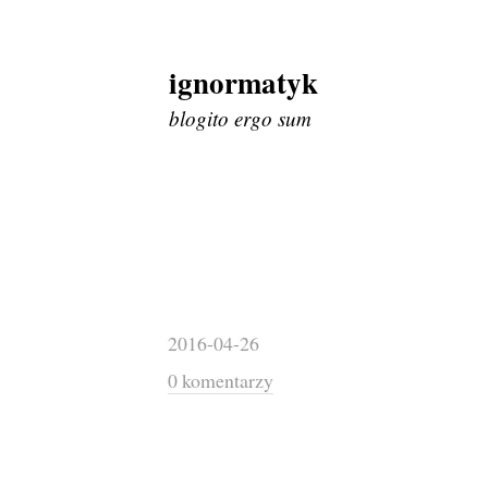
ignormatyk
Skip
to
blogito ergo sum
content
2016-04-26
0 komentarzy