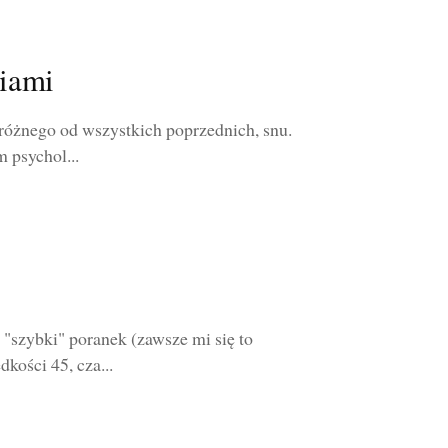
niami
 różnego od wszystkich poprzednich, snu.
m psychol...
 "szybki" poranek (zawsze mi się to
kości 45, cza...