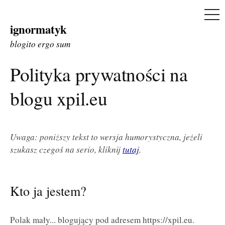
ME
ignormatyk
Skip
to
blogito ergo sum
content
Polityka prywatności na
blogu xpil.eu
Uwaga: poniższy tekst to wersja humorystyczna, jeżeli
szukasz czegoś na serio, kliknij
tutaj
.
Kto ja jestem?
Polak mały... blogujący pod adresem https://xpil.eu.