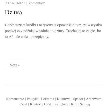
2020-10-02
/
1 komentarz
Dziura
Córka wzięła kredki i narysowała opowieść o tym, że wszystko
prędzej czy później wpadnie do dziury. Trochę jej to zajęło, bo
to A3, ale efekt - przepiękny.
Stronicowanie
Next »
wpisów
Komentarze
|
Polityka
|
Lekrama
|
Kulturwa
|
Spacer
|
Archiwum
|
Cytat
|
Kontakt
|
Czytelnia
|
Que?
|
RSS
|
Szukaj