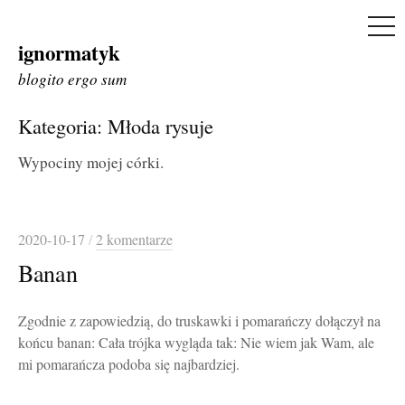
ME
ignormatyk
Skip
to
blogito ergo sum
content
Kategoria:
Młoda rysuje
Wypociny mojej córki.
2020-10-17
/
2 komentarze
Banan
Zgodnie z zapowiedzią, do truskawki i pomarańczy dołączył na
końcu banan: Cała trójka wygląda tak: Nie wiem jak Wam, ale
mi pomarańcza podoba się najbardziej.