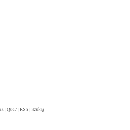
ia
|
Que?
|
RSS
|
Szukaj