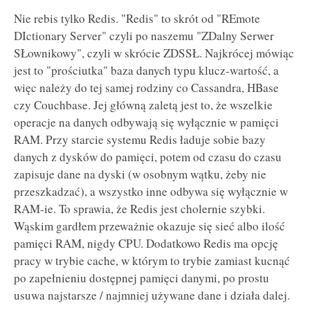
Nie rebis tylko Redis. "Redis" to skrót od "REmote
DIctionary Server" czyli po naszemu "ZDalny Serwer
SŁownikowy", czyli w skrócie ZDSSŁ. Najkrócej mówiąc
jest to "prościutka" baza danych typu klucz-wartość, a
więc należy do tej samej rodziny co Cassandra, HBase
czy Couchbase. Jej główną zaletą jest to, że wszelkie
operacje na danych odbywają się wyłącznie w pamięci
RAM. Przy starcie systemu Redis ładuje sobie bazy
danych z dysków do pamięci, potem od czasu do czasu
zapisuje dane na dyski (w osobnym wątku, żeby nie
przeszkadzać), a wszystko inne odbywa się wyłącznie w
RAM-ie. To sprawia, że Redis jest cholernie szybki.
Wąskim gardłem przeważnie okazuje się sieć albo ilość
pamięci RAM, nigdy CPU. Dodatkowo Redis ma opcję
pracy w trybie cache, w którym to trybie zamiast kucnąć
po zapełnieniu dostępnej pamięci danymi, po prostu
usuwa najstarsze / najmniej używane dane i działa dalej.