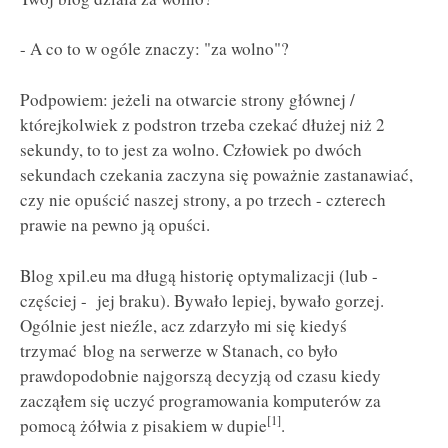
- A co to w ogóle znaczy: "za wolno"?
Podpowiem: jeżeli na otwarcie strony głównej /
którejkolwiek z podstron trzeba czekać dłużej niż 2
sekundy, to to jest za wolno. Człowiek po dwóch
sekundach czekania zaczyna się poważnie zastanawiać,
czy nie opuścić naszej strony, a po trzech - czterech
prawie na pewno ją opuści.
Blog xpil.eu ma długą historię optymalizacji (lub -
częściej - jej braku). Bywało lepiej, bywało gorzej.
Ogólnie jest nieźle, acz zdarzyło mi się kiedyś
trzymać blog na serwerze w Stanach, co było
prawdopodobnie najgorszą decyzją od czasu kiedy
zacząłem się uczyć programowania komputerów za
[1]
pomocą żółwia z pisakiem w dupie
.