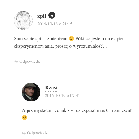
xpil
2016-10-18 o 21:15
Sam sobie spi… zmieniłem
Póki co jestem na etapie
eksperymentowania, proszę o wyrozumiałość…
Odpowiedz
Rzast
2016-10-19 o 07:41
A już myślałem, że jakiś virus experatimus Ci namieszał
Odpowiedz