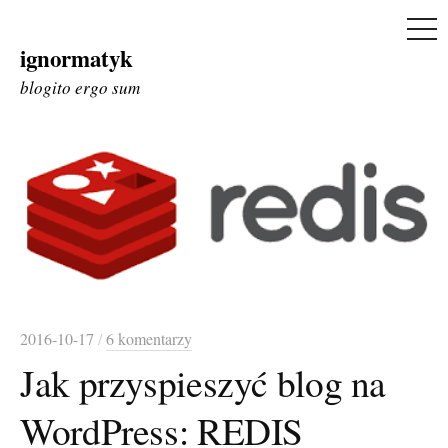
ME
ignormatyk
Skip
to
blogito ergo sum
content
2016-10-17
/
6 komentarzy
Jak przyspieszyć blog na
WordPress: REDIS