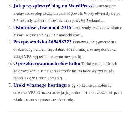
Jak przyspieszyć blog na WordPress?
Zauważyłem
niedawno, że blog zaczął mi działać powoli. Wpisy otwierały się po
2-3 sekundy, strona startowa czasem powyżej 5 sekund......
Ostatniości, liściopad 2016
Lanie wody czyli opowiadam o
historii własnego blogu. Dla masochistów....
Przeprowadzka #65498723
Ponieważ lubię gmerać tu i
ówdzie, dogmerałem się ostatnio do informacji, że mój dostawca
usługi VPS wypuścił niedawno nową serię...
O przekierowaniach słów kilka
Turlał goryl po Urlach
kolorowe korale, rudy góral kartofle tarł na tarce wytrwale, gdy
spotkali się w Urlach góral tarł,...
Uroki własnego hostingu
Blog xpil.eu siedzi sobie na
serwerze VPS. Oznacza to, że ja, jego administrator, właściciel, pan i
władca, mam stuprocentową kontrolę...