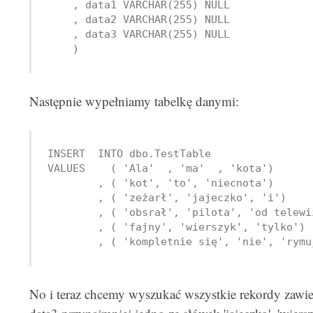
    , data1 VARCHAR(255) NULL

    , data2 VARCHAR(255) NULL

    , data3 VARCHAR(255) NULL

    )
Następnie wypełniamy tabelkę danymi:
INSERT  INTO dbo.TestTable

VALUES    ( 'Ala'  , 'ma'  , 'kota')

        , ( 'kot', 'to', 'niecnota')

        , ( 'zeżarł', 'jajeczko', 'i')

        , ( 'obsrał', 'pilota', 'od telewiz
        , ( 'fajny', 'wierszyk', 'tylko')

        , ( 'kompletnie się', 'nie', 'rymu
No i teraz chcemy wyszukać wszystkie rekordy zawier