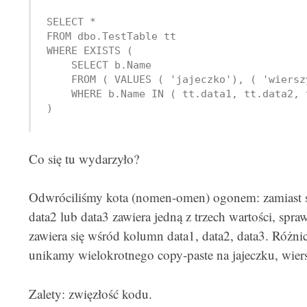
SELECT *

FROM dbo.TestTable tt

WHERE EXISTS (

    SELECT b.Name

    FROM ( VALUES ( 'jajeczko'), ( 'wiersz
    WHERE b.Name IN ( tt.data1, tt.data2, t
)
Co się tu wydarzyło?
Odwróciliśmy kota (nomen-omen) ogonem: zamiast s
data2 lub data3 zawiera jedną z trzech wartości, spra
zawiera się wśród kolumn data1, data2, data3. Różnica 
unikamy wielokrotnego copy-paste na jajeczku, wiers
Zalety: zwięzłość kodu.