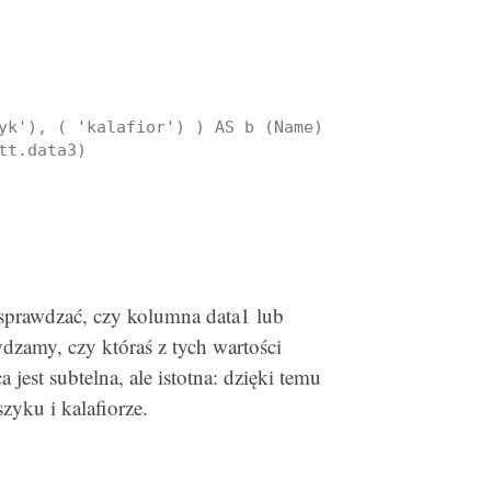
yk'), ( 'kalafior') ) AS b (Name)

t.data3)

prawdzać, czy kolumna data1 lub
wdzamy, czy któraś z tych wartości
jest subtelna, ale istotna: dzięki temu
zyku i kalafiorze.