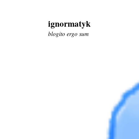
ignormatyk
Skip
to
blogito ergo sum
content