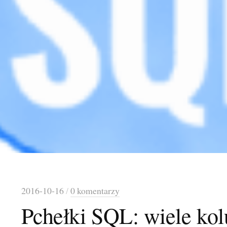
2016-10-16
/
0 komentarzy
Pchełki SQL: wiele kol