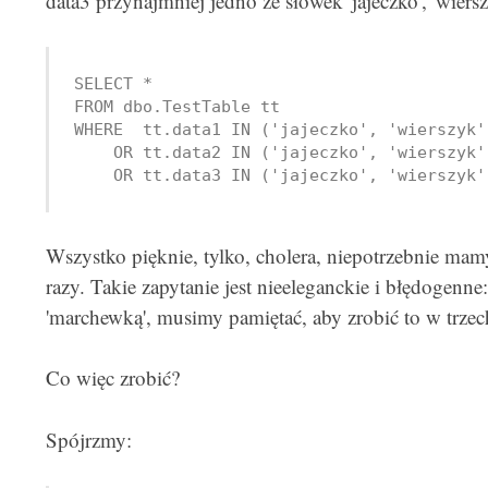
data3 przynajmniej jedno ze słówek 'jajeczko', 'wierszy
SELECT *

FROM dbo.TestTable tt 

WHERE  tt.data1 IN ('jajeczko', 'wierszyk',
    OR tt.data2 IN ('jajeczko', 'wierszyk',
    OR tt.data3 IN ('jajeczko', 'wierszyk'
Wszystko pięknie, tylko, cholera, niepotrzebnie mam
razy. Takie zapytanie jest nieeleganckie i błędogenne: 
'marchewką', musimy pamiętać, aby zrobić to w trzec
Co więc zrobić?
Spójrzmy: