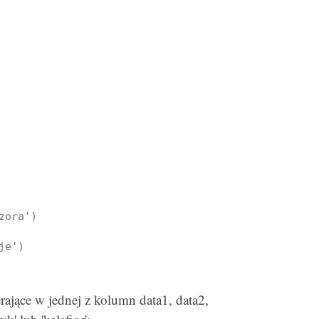
ora')

je')
ające w jednej z kolumn data1, data2,