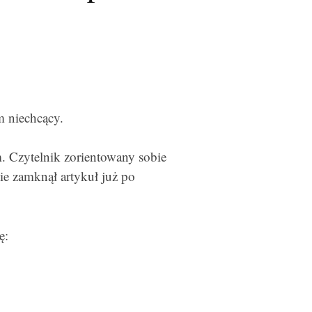
m niechcący.
. Czytelnik zorientowany sobie
e zamknął artykuł już po
ę: