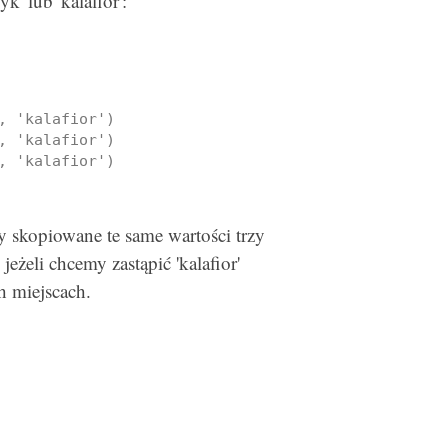
k' lub 'kalafior':
 'kalafior')

 'kalafior')

, 'kalafior')
y skopiowane te same wartości trzy
jeżeli chcemy zastąpić 'kalafior'
h miejscach.