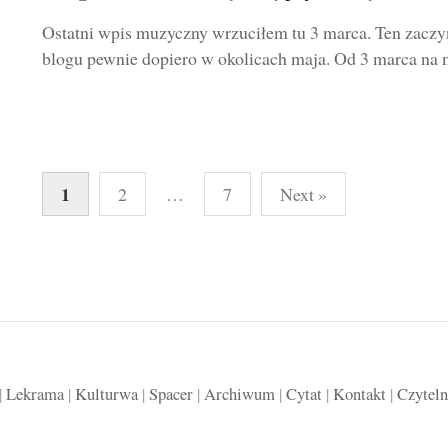
Ostatni wpis muzyczny wrzuciłem tu 3 marca. Ten zaczyn
blogu pewnie dopiero w okolicach maja. Od 3 marca na mo
Stronicowanie
1
2
…
7
Next »
wpisów
|
Lekrama
|
Kulturwa
|
Spacer
|
Archiwum
|
Cytat
|
Kontakt
|
Czyteln