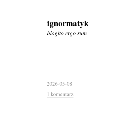
ignormatyk
Skip
to
blogito ergo sum
content
2026-05-08
1 komentarz