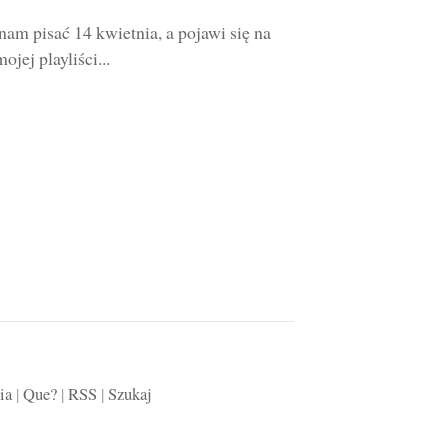
am pisać 14 kwietnia, a pojawi się na
jej playliści...
ia
|
Que?
|
RSS
|
Szukaj