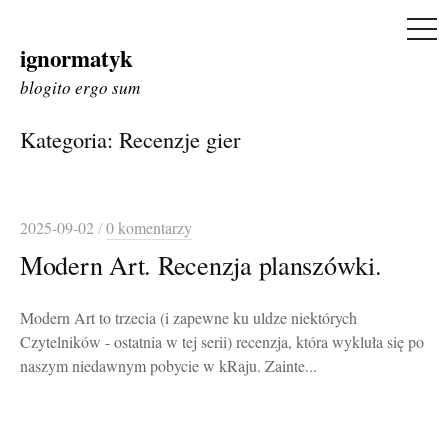
ME
ignormatyk
Skip
to
blogito ergo sum
content
Kategoria:
Recenzje gier
2025-09-02
/
0 komentarzy
Modern Art. Recenzja planszówki.
Modern Art to trzecia (i zapewne ku uldze niektórych
Czytelników - ostatnia w tej serii) recenzja, która wykluła się po
naszym niedawnym pobycie w kRaju. Zainte...