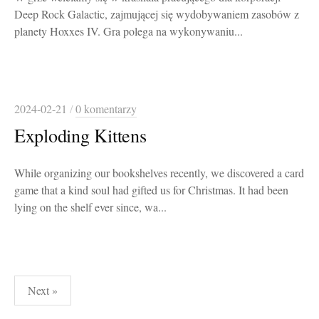
Deep Rock Galactic, zajmującej się wydobywaniem zasobów z
planety Hoxxes IV. Gra polega na wykonywaniu...
2024-02-21
/
0 komentarzy
Exploding Kittens
While organizing our bookshelves recently, we discovered a card
game that a kind soul had gifted us for Christmas. It had been
lying on the shelf ever since, wa...
Stronicowanie
Next »
wpisów