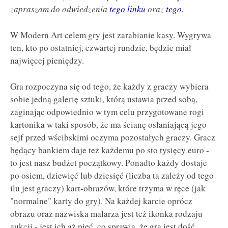
zapraszam do odwiedzenia
tego linku
oraz
tego
.
W Modern Art celem gry jest zarabianie kasy. Wygrywa
ten, kto po ostatniej, czwartej rundzie, będzie miał
najwięcej pieniędzy.
Gra rozpoczyna się od tego, że każdy z graczy wybiera
sobie jedną galerię sztuki, którą ustawia przed sobą,
zaginając odpowiednio w tym celu przygotowane rogi
kartonika w taki sposób, że ma ścianę osłaniającą jego
sejf przed wścibskimi oczyma pozostałych graczy. Gracz
będący bankiem daje też każdemu po sto tysięcy euro -
to jest nasz budżet początkowy. Ponadto każdy dostaje
po osiem, dziewięć lub dziesięć (liczba ta zależy od tego
ilu jest graczy) kart-obrazów, które trzyma w ręce (jak
"normalne" karty do gry). Na każdej karcie oprócz
obrazu oraz nazwiska malarza jest też ikonka rodzaju
aukcji - jest ich aż pięć, co sprawia, że gra jest dość