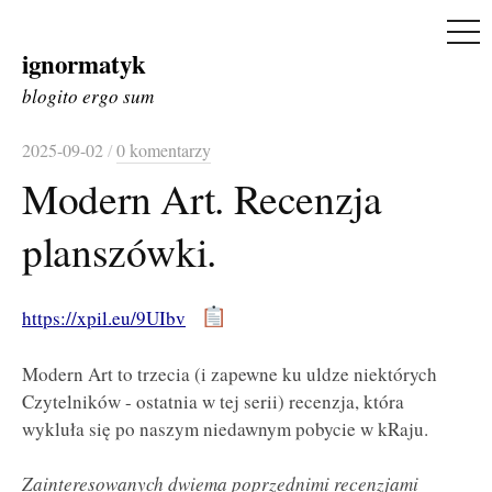
ME
ignormatyk
Skip
to
blogito ergo sum
content
2025-09-02
/
0 komentarzy
Modern Art. Recenzja
planszówki.
https://xpil.eu/9UIbv
Modern Art to trzecia (i zapewne ku uldze niektórych
Czytelników - ostatnia w tej serii) recenzja, która
wykluła się po naszym niedawnym pobycie w kRaju.
Zainteresowanych dwiema poprzednimi recenzjami