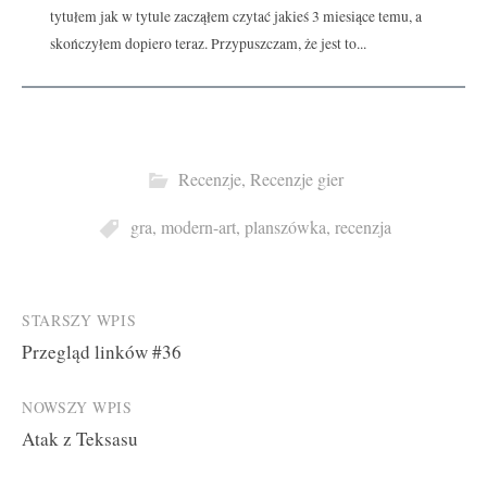
tytułem jak w tytule zacząłem czytać jakieś 3 miesiące temu, a
skończyłem dopiero teraz. Przypuszczam, że jest to...
Recenzje
,
Recenzje gier
gra
,
modern-art
,
planszówka
,
recenzja
Post
STARSZY WPIS
Przegląd linków #36
navigation
NOWSZY WPIS
Atak z Teksasu