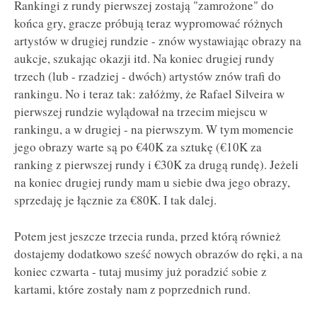
Rankingi z rundy pierwszej zostają "zamrożone" do
końca gry, gracze próbują teraz wypromować różnych
artystów w drugiej rundzie - znów wystawiając obrazy na
aukcje, szukając okazji itd. Na koniec drugiej rundy
trzech (lub - rzadziej - dwóch) artystów znów trafi do
rankingu. No i teraz tak: załóżmy, że Rafael Silveira w
pierwszej rundzie wylądował na trzecim miejscu w
rankingu, a w drugiej - na pierwszym. W tym momencie
jego obrazy warte są po €40K za sztukę (€10K za
ranking z pierwszej rundy i €30K za drugą rundę). Jeżeli
na koniec drugiej rundy mam u siebie dwa jego obrazy,
sprzedaję je łącznie za €80K. I tak dalej.
Potem jest jeszcze trzecia runda, przed którą również
dostajemy dodatkowo sześć nowych obrazów do ręki, a na
koniec czwarta - tutaj musimy już poradzić sobie z
kartami, które zostały nam z poprzednich rund.