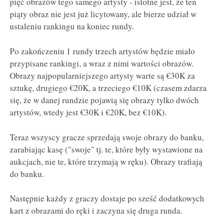
pięć obrazów tego samego artysty - istotne jest, że ten
piąty obraz nie jest już licytowany, ale bierze udział w
ustaleniu rankingu na koniec rundy.
Po zakończeniu 1 rundy trzech artystów będzie miało
przypisane rankingi, a wraz z nimi wartości obrazów.
Obrazy najpopularniejszego artysty warte są €30K za
sztukę, drugiego €20K, a trzeciego €10K (czasem zdarza
się, że w danej rundzie pojawią się obrazy tylko dwóch
artystów, wtedy jest €30K i €20K, bez €10K).
Teraz wszyscy gracze sprzedają swoje obrazy do banku,
zarabiając kasę ("swoje" tj. te, które były wystawione na
aukcjach, nie te, które trzymają w ręku). Obrazy trafiają
do banku.
Następnie każdy z graczy dostaje po sześć dodatkowych
kart z obrazami do ręki i zaczyna się druga runda.