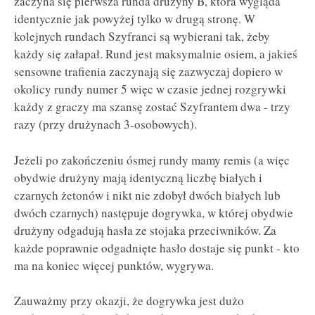
zaczyna się pierwsza runda drużyny B, która wygląda
identycznie jak powyżej tylko w drugą stronę. W
kolejnych rundach Szyfranci są wybierani tak, żeby
każdy się załapał. Rund jest maksymalnie osiem, a jakieś
sensowne trafienia zaczynają się zazwyczaj dopiero w
okolicy rundy numer 5 więc w czasie jednej rozgrywki
każdy z graczy ma szansę zostać Szyfrantem dwa - trzy
razy (przy drużynach 3-osobowych).
Jeżeli po zakończeniu ósmej rundy mamy remis (a więc
obydwie drużyny mają identyczną liczbę białych i
czarnych żetonów i nikt nie zdobył dwóch białych lub
dwóch czarnych) następuje dogrywka, w której obydwie
drużyny odgadują hasła ze stojaka przeciwników. Za
każde poprawnie odgadnięte hasło dostaje się punkt - kto
ma na koniec więcej punktów, wygrywa.
Zauważmy przy okazji, że dogrywka jest dużo