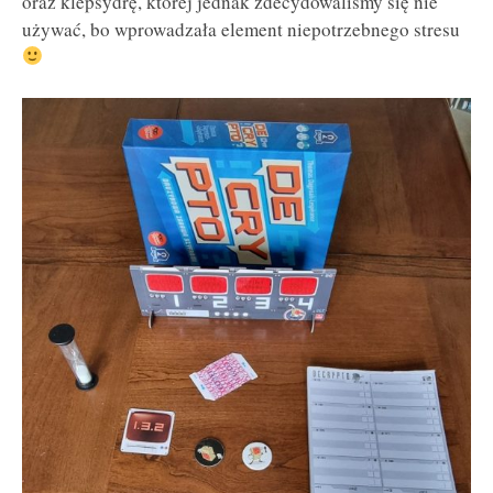
oraz klepsydrę, której jednak zdecydowaliśmy się nie
używać, bo wprowadzała element niepotrzebnego stresu