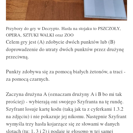
Przybory do gry w Decrypto. Hasła na stojaku to PSZCZOŁY,
OPERA, SZTUKI WALKI oraz ZOO
Celem gry jest (A) zdobycie dwóch punktów lub (B)
doprowadzenie do utraty dwóch punktów przez drużynę
przeciwną.
Punkty zdobywa się za pomocą białych żetonów, a traci -
za pomocą czarnych.
Zaczyna drużyna A (oznaczam drużyny A i B bo mi tak
prościej) - wybierają oni swojego Szyfranta na tę rundę.
Szyfrant losuje kartę kodu (taką jak ta z cyferkami 1.3.2
na zdjęciu) i nie pokazuje jej nikomu. Następnie Szyfrant
wymyśla trzy hasła kojarzące się ze słowami w danych
slotach (tu: 1, 3 i 2) i podaje je głosowo w tej samej