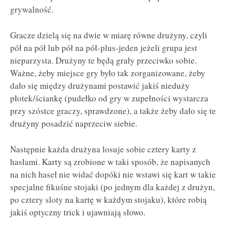
grywalność.
Gracze dzielą się na dwie w miarę równe drużyny, czyli
pół na pół lub pół na pół-plus-jeden jeżeli grupa jest
nieparzysta. Drużyny te będą grały przeciwko sobie.
Ważne, żeby miejsce gry było tak zorganizowane, żeby
dało się między drużynami postawić jakiś nieduży
płotek/ściankę (pudełko od gry w zupełności wystarcza
przy szóstce graczy, sprawdzone), a także żeby dało się te
drużyny posadzić naprzeciw siebie.
Następnie każda drużyna losuje sobie cztery karty z
hasłami. Karty są zrobione w taki sposób, że napisanych
na nich haseł nie widać dopóki nie wstawi się kart w takie
specjalne fikuśne stojaki (po jednym dla każdej z drużyn,
po cztery sloty na kartę w każdym stojaku), które robią
jakiś optyczny trick i ujawniają słowo.