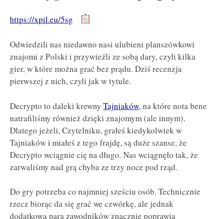
https://xpil.eu/5sg
Odwiedzili nas niedawno nasi ulubieni planszówkowi
znajomi z Polski i przywieźli ze sobą dary, czyli kilka
gier, w które można grać bez prądu. Dziś recenzja
pierwszej z nich, czyli jak w tytule.
Decrypto to daleki krewny
Tajniaków
, na które nota bene
natrafiliśmy również dzięki znajomym (ale innym).
Dlatego jeżeli, Czytelniku, grałeś kiedykolwiek w
Tajniaków i miałeś z tego frajdę, są duże szanse, że
Decrypto wciągnie cię na długo. Nas wciągnęło tak, że
zarwaliśmy nad grą chyba ze trzy noce pod rząd.
Do gry potrzeba co najmniej sześciu osób. Technicznie
rzecz biorąc da się grać we czwórkę, ale jednak
dodatkowa para zawodników znacznie poprawia