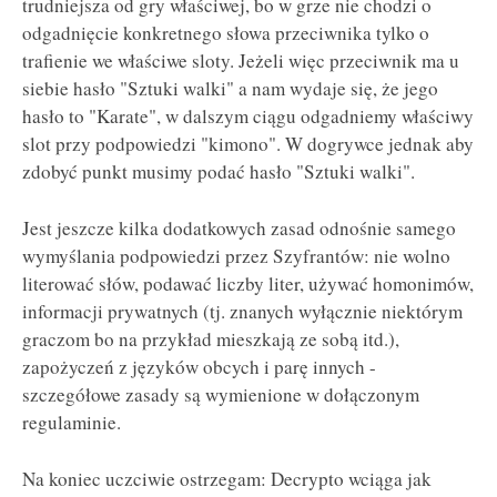
trudniejsza od gry właściwej, bo w grze nie chodzi o
odgadnięcie konkretnego słowa przeciwnika tylko o
trafienie we właściwe sloty. Jeżeli więc przeciwnik ma u
siebie hasło "Sztuki walki" a nam wydaje się, że jego
hasło to "Karate", w dalszym ciągu odgadniemy właściwy
slot przy podpowiedzi "kimono". W dogrywce jednak aby
zdobyć punkt musimy podać hasło "Sztuki walki".
Jest jeszcze kilka dodatkowych zasad odnośnie samego
wymyślania podpowiedzi przez Szyfrantów: nie wolno
literować słów, podawać liczby liter, używać homonimów,
informacji prywatnych (tj. znanych wyłącznie niektórym
graczom bo na przykład mieszkają ze sobą itd.),
zapożyczeń z języków obcych i parę innych -
szczegółowe zasady są wymienione w dołączonym
regulaminie.
Na koniec uczciwie ostrzegam: Decrypto wciąga jak