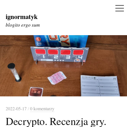
ME
ignormatyk
Skip
to
blogito ergo sum
content
2022-05-17
/
0 komentarzy
Decrypto. Recenzja gry.