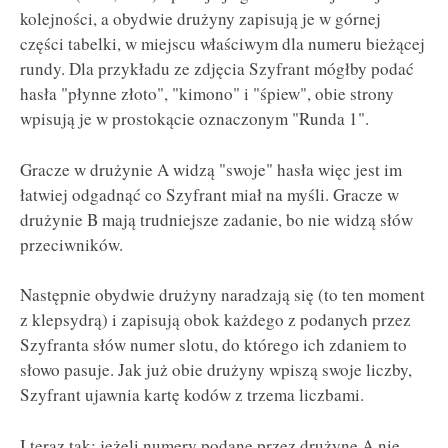
kolejności, a obydwie drużyny zapisują je w górnej
części tabelki, w miejscu właściwym dla numeru bieżącej
rundy. Dla przykładu ze zdjęcia Szyfrant mógłby podać
hasła "płynne złoto", "kimono" i "śpiew", obie strony
wpisują je w prostokącie oznaczonym "Runda 1".
Gracze w drużynie A widzą "swoje" hasła więc jest im
łatwiej odgadnąć co Szyfrant miał na myśli. Gracze w
drużynie B mają trudniejsze zadanie, bo nie widzą słów
przeciwników.
Następnie obydwie drużyny naradzają się (to ten moment
z klepsydrą) i zapisują obok każdego z podanych przez
Szyfranta słów numer slotu, do którego ich zdaniem to
słowo pasuje. Jak już obie drużyny wpiszą swoje liczby,
Szyfrant ujawnia kartę kodów z trzema liczbami.
I teraz tak: jeżeli numery podane przez drużynę A nie