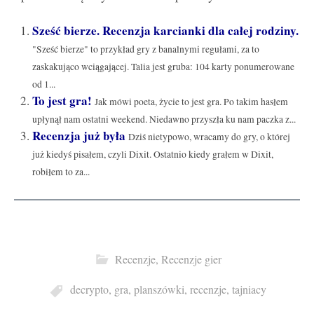
Sześć bierze. Recenzja karcianki dla całej rodziny.
"Sześć bierze" to przykład gry z banalnymi regułami, za to
zaskakująco wciągającej. Talia jest gruba: 104 karty ponumerowane
od 1...
To jest gra!
Jak mówi poeta, życie to jest gra. Po takim hasłem
upłynął nam ostatni weekend. Niedawno przyszła ku nam paczka z...
Recenzja już była
Dziś nietypowo, wracamy do gry, o której
już kiedyś pisałem, czyli Dixit. Ostatnio kiedy grałem w Dixit,
robiłem to za...
Recenzje
,
Recenzje gier
decrypto
,
gra
,
planszówki
,
recenzje
,
tajniacy