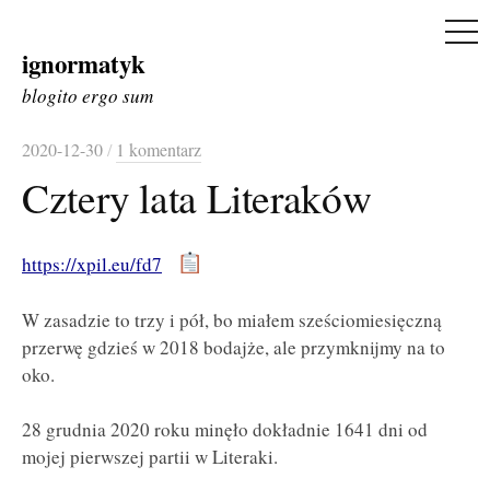
ME
ignormatyk
Skip
to
blogito ergo sum
content
2020-12-30
/
1 komentarz
Cztery lata Literaków
https://xpil.eu/fd7
W zasadzie to trzy i pół, bo miałem sześciomiesięczną
przerwę gdzieś w 2018 bodajże, ale przymknijmy na to
oko.
28 grudnia 2020 roku minęło dokładnie 1641 dni od
mojej pierwszej partii w Literaki.