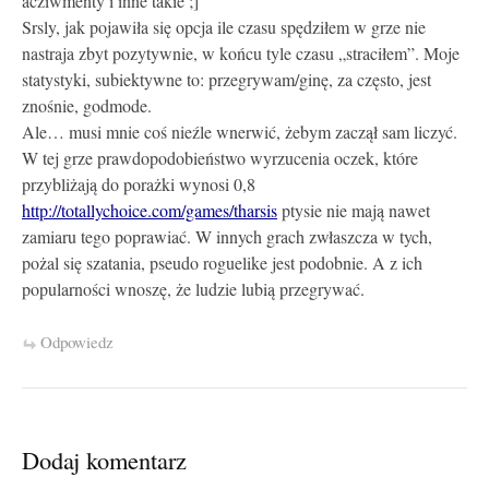
acziwmenty i inne takie ;]
Srsly, jak pojawiła się opcja ile czasu spędziłem w grze nie
nastraja zbyt pozytywnie, w końcu tyle czasu „straciłem”. Moje
statystyki, subiektywne to: przegrywam/ginę, za często, jest
znośnie, godmode.
Ale… musi mnie coś nieźle wnerwić, żebym zaczął sam liczyć.
W tej grze prawdopodobieństwo wyrzucenia oczek, które
przybliżają do porażki wynosi 0,8
http://totallychoice.com/games/tharsis
ptysie nie mają nawet
zamiaru tego poprawiać. W innych grach zwłaszcza w tych,
pożal się szatania, pseudo roguelike jest podobnie. A z ich
popularności wnoszę, że ludzie lubią przegrywać.
Odpowiedz
Dodaj komentarz