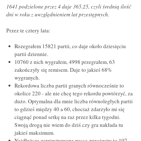
1641 podzielone przez 4 daje 365.25, czyli średnią ilość
dni w roku z uwzględnieniem lat przestępnych.
Przez te cztery lata:
Rozegrałem 15821 partii, co daje około dziesięciu
partii dziennie.
10760 z nich wygrałem, 4998 przegrałem, 63
zakończyły się remisem. Daje to jakieś 68%
wygranych.
Rekordowa liczba partii granych równocześnie to
okolice 220 - ale nie chcę tego rekordu powtórzyć, za
dużo. Optymalna dla mnie liczba równoległych partii
to gdzieś między 40 a 60, chociaż zdarzyło mi się
ciągnąć ponad setkę na raz przez kilka tygodni.
Swoją drogą nie wiem do dziś czy gra nakłada tu
jakieś maksimum.
Najdłuższa zarejestrowana passa zwycięstw to 107