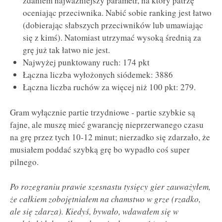
zdaniem najważniejszy parametr, na który patrzę
oceniając przeciwnika. Nabić sobie ranking jest łatwo
(dobierając słabszych przeciwników lub umawiając
się z kimś). Natomiast utrzymać wysoką średnią za
grę już tak łatwo nie jest.
Najwyżej punktowany ruch: 174 pkt
Łączna liczba wyłożonych siódemek: 3886
Łączna liczba ruchów za więcej niż 100 pkt: 279.
Gram wyłącznie partie trzydniowe - partie szybkie są
fajne, ale muszę mieć gwarancję nieprzerwanego czasu
na grę przez tych 10-12 minut; nierzadko się zdarzało, że
musiałem poddać szybką grę bo wypadło coś super
pilnego.
Po rozegraniu prawie szesnastu tysięcy gier zauważyłem,
że całkiem zobojętniałem na chamstwo w grze (rzadko,
ale się zdarza). Kiedyś, bywało, wdawałem się w