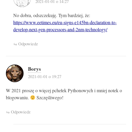
2021-01-01 o 14:27
No dobra, odszczekuję. Tym bardziej, że:
https://www.eetimes.eu/eu-signs-e145bn-declaration-to-
develop-next-gen-processors-and-2nm-technology/
Odpowiedz
Borys
2021-01-01 o 19:27
W 2021 proszę o więcej pchełek Pythonowych i mniej notek o
blogowaniu.
Szczęśliwego!
Odpowiedz