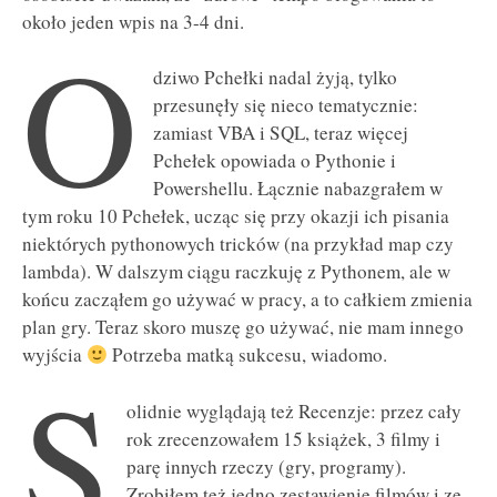
około jeden wpis na 3-4 dni.
O
dziwo Pchełki nadal żyją, tylko
przesunęły się nieco tematycznie:
zamiast VBA i SQL, teraz więcej
Pchełek opowiada o Pythonie i
Powershellu. Łącznie nabazgrałem w
tym roku 10 Pchełek, ucząc się przy okazji ich pisania
niektórych pythonowych tricków (na przykład map czy
lambda). W dalszym ciągu raczkuję z Pythonem, ale w
końcu zacząłem go używać w pracy, a to całkiem zmienia
plan gry. Teraz skoro muszę go używać, nie mam innego
wyjścia
Potrzeba matką sukcesu, wiadomo.
S
olidnie wyglądają też Recenzje: przez cały
rok zrecenzowałem 15 książek, 3 filmy i
parę innych rzeczy (gry, programy).
Zrobiłem też jedno zestawienie filmów i ze