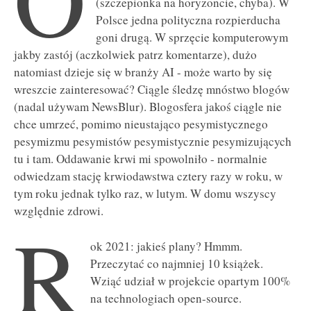
(szczepionka na horyzoncie, chyba). W
Polsce jedna polityczna rozpierducha
goni drugą. W sprzęcie komputerowym
jakby zastój (aczkolwiek patrz komentarze), dużo
natomiast dzieje się w branży AI - może warto by się
wreszcie zainteresować? Ciągle śledzę mnóstwo blogów
(nadal używam NewsBlur). Blogosfera jakoś ciągle nie
chce umrzeć, pomimo nieustająco pesymistycznego
pesymizmu pesymistów pesymistycznie pesymizujących
tu i tam. Oddawanie krwi mi spowolniło - normalnie
odwiedzam stację krwiodawstwa cztery razy w roku, w
tym roku jednak tylko raz, w lutym. W domu wszyscy
względnie zdrowi.
R
ok 2021: jakieś plany? Hmmm.
Przeczytać co najmniej 10 książek.
Wziąć udział w projekcie opartym 100%
na technologiach open-source.