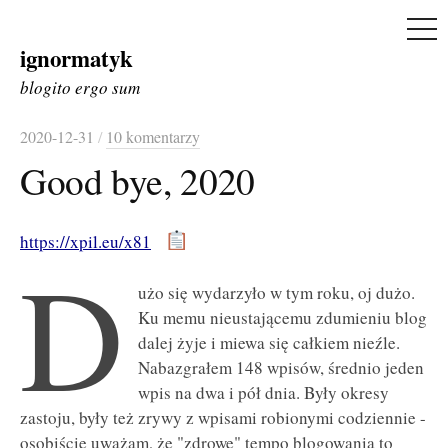
ME
ignormatyk
Skip
to
blogito ergo sum
content
2020-12-31
/
10 komentarzy
Good bye, 2020
https://xpil.eu/x81
D
użo się wydarzyło w tym roku, oj dużo.
Ku memu nieustającemu zdumieniu blog
dalej żyje i miewa się całkiem nieźle.
Nabazgrałem 148 wpisów, średnio jeden
wpis na dwa i pół dnia. Były okresy
zastoju, były też zrywy z wpisami robionymi codziennie -
osobiście uważam, że "zdrowe" tempo blogowania to