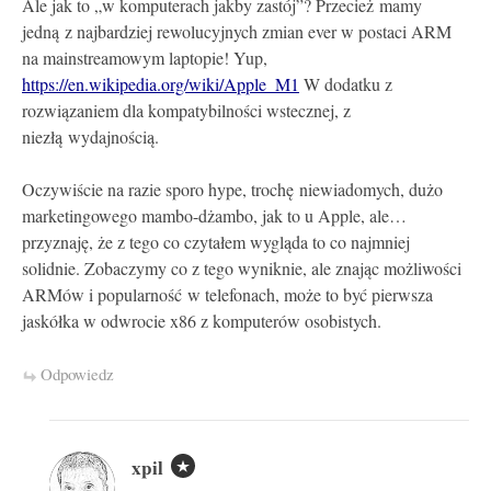
Ale jak to „w komputerach jakby zastój”? Przecież mamy
jedną z najbardziej rewolucyjnych zmian ever w postaci ARM
na mainstreamowym laptopie! Yup,
https://en.wikipedia.org/wiki/Apple_M1
W dodatku z
rozwiązaniem dla kompatybilności wstecznej, z
niezłą wydajnością.
Oczywiście na razie sporo hype, trochę niewiadomych, dużo
marketingowego mambo-dżambo, jak to u Apple, ale…
przyznaję, że z tego co czytałem wygląda to co najmniej
solidnie. Zobaczymy co z tego wyniknie, ale znając możliwości
ARMów i popularność w telefonach, może to być pierwsza
jaskółka w odwrocie x86 z komputerów osobistych.
Odpowiedz
xpil