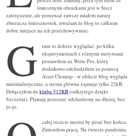
proces dość żmudny, poza tym stron ze
śmiesznymi obrazkami jest w Sieci
zatrzęsienie, ale ponieważ zawsze miałem naturę
zbieracza śmiesznostek, uważam że blog to całkiem
dobre miejsce na ich przechowywanie.
G
runt to dobrze wyglądać: po kilku
eksperymentach z różnymi motywami
postawiłem na Write Pro, który
dodatkowo odchudziłem za pomocą
Asset Cleanup - w efekcie blog wygląda
minimalistycznie, a strona główna zajmuje tylko 22kB.
Dołączyłem do
klubu 512KB
(odkrytego dzięki
Szczeżui). Planuję pozostać odchudzony na dłużej, bez
jo-jo.
O
całej reszcie można by pisać bez końca.
Zmieniłem pracę. Na świecie pandemia