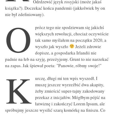
Odrdzewić język rosyjski (może jakaś
książka?). Doczekać końca pandemii (jakkolwiek by on
nie był zdefiniowany).
O
prócz tego nie spodziewam się jakichś
większych rewolucji, chociaż oczywiście
tak samo myślałem na początku 2020, a
wyszło jak wyszło
Jeżeli zdrowie
dopisze, a gospodarka Irlandii nie
padnie na łeb na szyję, przeżyjemy. Grunt to nie narzekać
na zapas. Jak śpiewał poeta: "Panowie, róbmy swoje!"
K
urczę, długi mi ten wpis wyszedł. I
muszę jeszcze wyrzeźbić dwa akapity,
żeby zmieścić super-tajny zakodowany
przekaz z inicjałów. Mógłbym pójść na
łatwiznę i zakończyć Lorem Ipsum, ale
spróbujmy jeszcze wysilić szarą komórkę na finiszu. Co