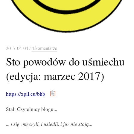
2017-04-04
/
4 komentarze
Sto powodów do uśmiechu
(edycja: marzec 2017)
https://xpil.eu/bhb
Stali Czytelnicy blogu...
... i się zmęczyli, i usiedli, i już nie stoją...