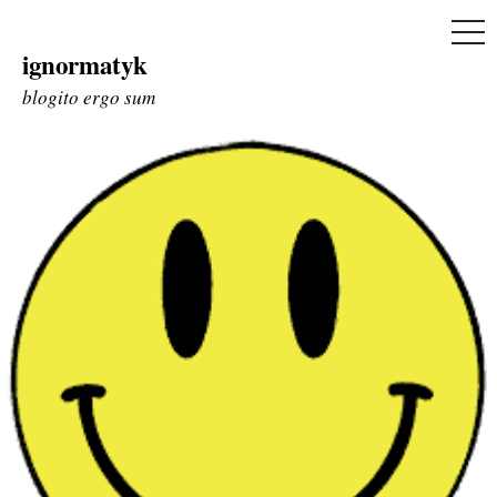
ME
ignormatyk
Skip
to
blogito ergo sum
content