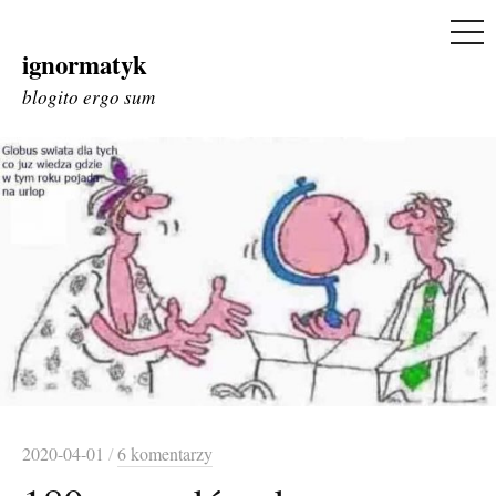
ME
ignormatyk
Skip
to
blogito ergo sum
content
2020-04-01
/
6 komentarzy