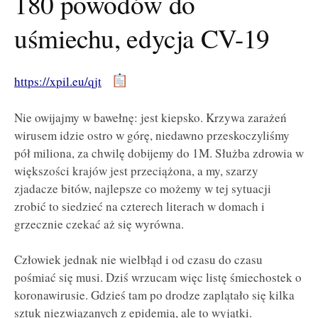
180 powodów do
uśmiechu, edycja CV-19
https://xpil.eu/qjt
Nie owijajmy w bawełnę: jest kiepsko. Krzywa zarażeń
wirusem idzie ostro w górę, niedawno przeskoczyliśmy
pół miliona, za chwilę dobijemy do 1M. Służba zdrowia w
większości krajów jest przeciążona, a my, szarzy
zjadacze bitów, najlepsze co możemy w tej sytuacji
zrobić to siedzieć na czterech literach w domach i
grzecznie czekać aż się wyrówna.
Człowiek jednak nie wielbłąd i od czasu do czasu
pośmiać się musi. Dziś wrzucam więc listę śmiechostek o
koronawirusie. Gdzieś tam po drodze zaplątało się kilka
sztuk niezwiązanych z epidemią, ale to wyjątki.