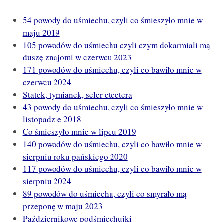
54 powody do uśmiechu, czyli co śmieszyło mnie w
maju 2019
105 powodów do uśmiechu czyli czym dokarmiali mą
duszę znajomi w czerwcu 2023
171 powodów do uśmiechu, czyli co bawiło mnie w
czerwcu 2024
Statek, tymianek, seler etcetera
43 powody do uśmiechu, czyli co śmieszyło mnie w
listopadzie 2018
Co śmieszyło mnie w lipcu 2019
140 powodów do uśmiechu, czyli co bawiło mnie w
sierpniu roku pańskiego 2020
117 powodów do uśmiechu, czyli co bawiło mnie w
sierpniu 2024
89 powodów do uśmiechu, czyli co smyrało mą
przeponę w maju 2023
Październikowe podśmiechujki