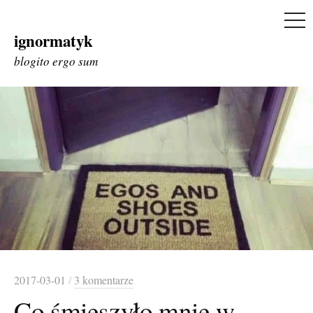
ME
ignormatyk
Skip
to
blogito ergo sum
content
2017-03-01
/
3 komentarze
Co śmieszyło mnie w