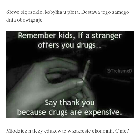
Słowo się rzekło, kobyłka u płota. Dostawa tego samego
dnia obowiązuje.
Młodzież należy edukować w zakresie ekonomii. C'nie?