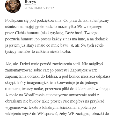
Borys
2024-10-09 o 12:32
Podłączam się pod podziękowania. Co prawda taki autentyczny
uśmiech na mojej gębie budziło może tylko 5% wklejanego
przez Ciebie humoru (nie krytykuję, Boże broń, Twojego
poczucia humoru; po prostu każdy z nas ma inne, a na dodatek
ja jestem już stary i mało co mnie bawi :)), ale 5% tych setek-
tysięcy memów to całkiem niezła liczba.
Ale, ale. Dziwi mnie powód zawieszenia serii. Nie mógłbyś
zautomatyzować sobie całego procesu? Zapisujesz warte
zapamiętania obrazki do foldera, a pod koniec miesiąca odpalasz
skrypt, który imagemagick-iem konwertuje je do jednego
rozmiaru, tworzy notkę, przerzuca pliki do foldera archiwalnego.
A może na WordPressie automatyczne utworzenie notki z
obrazkami nie byłoby takie proste? Nie mógłbyś na przykład
wygenerować tekstu z lokalnymi ścieżkami, a potem po
wklejeniu tegoż do WP sprawić, żeby WP zaciągnąl obrazki do