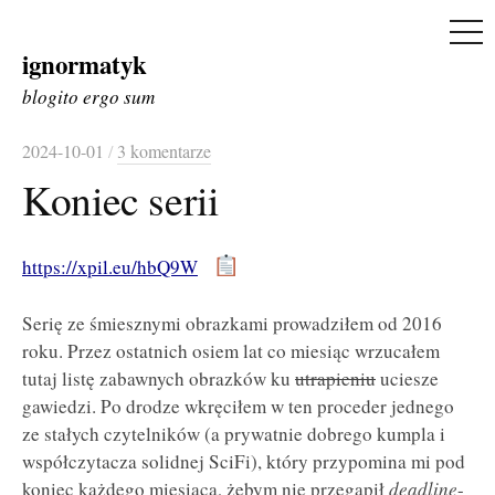
ME
ignormatyk
Skip
to
blogito ergo sum
content
2024-10-01
/
3 komentarze
Koniec serii
https://xpil.eu/hbQ9W
Serię ze śmiesznymi obrazkami prowadziłem od 2016
roku. Przez ostatnich osiem lat co miesiąc wrzucałem
tutaj listę zabawnych obrazków ku
utrapieniu
uciesze
gawiedzi. Po drodze wkręciłem w ten proceder jednego
ze stałych czytelników (a prywatnie dobrego kumpla i
współczytacza solidnej SciFi), który przypomina mi pod
koniec każdego miesiąca, żebym nie przegapił
deadline
-