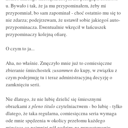
u. Bywało i tak, że ja mu przypominałem, żeby mi
przypomniał, bo sam zapominał - choć ostatnio mu się to
nie zdarza; podejrzewam, że ustawił sobie jakiegoś auto-
przypominacza. Ewentualnie wkręcił w łańcuszek
przypominaczy kolejną ofiarę.
O czym to ja...
Aha, no właśnie. Zmęczyło mnie już to comiesięczne
zbieranie śmiechostek
zusammen
do kupy, w związku z
czym podejmuję tu i teraz administracyjną decyzję o
zamknięciu serii.
Nie dlatego, że nie lubię dzielić się śmiesznymi
obrazkami z
pleno titulo
czytelniactwem - bo lubię - tylko
dlatego, że taka regularna, comiesięczna seria wymaga
ode mnie spędzenia w okolicy przełomu każdego
miesiąca co najmniej pół godziny na przygotowaniu