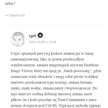
siebie?
Odpowiedz
xpil
2024-10-09 o 13:08
Część opisanych powyżej kroków miałem już w miarę
zautomatyzowaną. Jako że jestem przebrzydłym
windowsiarzem, zamiast imagemagick używam FastStone
Image Viewer, który ma opcję pt. „batch processing”, gdzie
zaznaczam wiele obrazków i mogę sobie prosto wyklikać
mnóstwo przekształceń typu resizing, zmiana formatu,
ramki, znaki wodne, zmiana palety i bógwicojeszcze. Do
tego mam też osobną definicję masowej zmiany nazw
plików (tu z kolei przydaje się Total Commander z mass-
rename dostęnym pod Ctrl-M). Najwięcej zachodu zajmuje