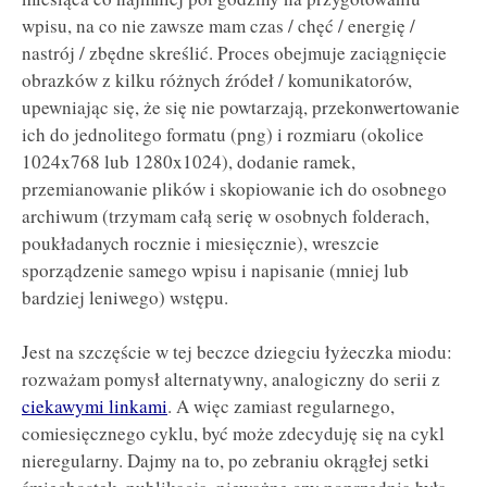
wpisu, na co nie zawsze mam czas / chęć / energię /
nastrój / zbędne skreślić. Proces obejmuje zaciągnięcie
obrazków z kilku różnych źródeł / komunikatorów,
upewniając się, że się nie powtarzają, przekonwertowanie
ich do jednolitego formatu (png) i rozmiaru (okolice
1024x768 lub 1280x1024), dodanie ramek,
przemianowanie plików i skopiowanie ich do osobnego
archiwum (trzymam całą serię w osobnych folderach,
poukładanych rocznie i miesięcznie), wreszcie
sporządzenie samego wpisu i napisanie (mniej lub
bardziej leniwego) wstępu.
Jest na szczęście w tej beczce dziegciu łyżeczka miodu:
rozważam pomysł alternatywny, analogiczny do serii z
ciekawymi linkami
. A więc zamiast regularnego,
comiesięcznego cyklu, być może zdecyduję się na cykl
nieregularny. Dajmy na to, po zebraniu okrągłej setki