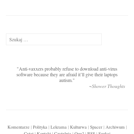
Szukaj:
Anti-vaxxers probably refuse to download anti-virus
software because they are afraid it’ll give their laptops
autism.
~Shower Thoughts
Komentarze
|
Polityka
|
Lekrama
|
Kulturwa
|
Spacer
|
Archiwum
|
Cytat
|
Kontakt
|
Czytelnia
|
Que?
|
RSS
|
Szukaj