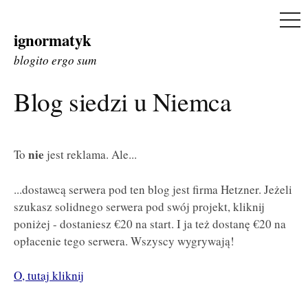
ME
ignormatyk
Skip
to
blogito ergo sum
content
Blog siedzi u Niemca
nie
To
jest reklama. Ale...
...dostawcą serwera pod ten blog jest firma Hetzner. Jeżeli
szukasz solidnego serwera pod swój projekt, kliknij
poniżej - dostaniesz €20 na start. I ja też dostanę €20 na
opłacenie tego serwera. Wszyscy wygrywają!
O, tutaj kliknij