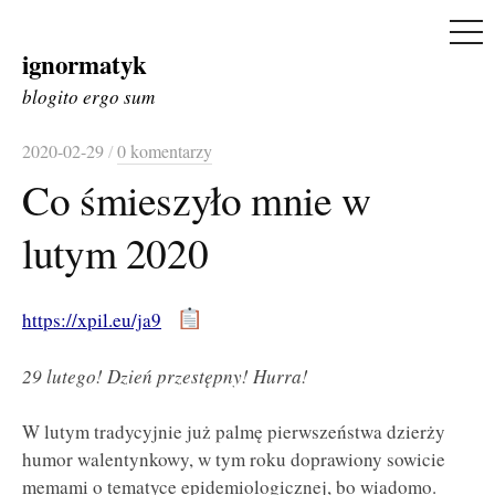
ME
ignormatyk
Skip
to
blogito ergo sum
content
2020-02-29
/
0 komentarzy
Co śmieszyło mnie w
lutym 2020
https://xpil.eu/ja9
29 lutego! Dzień przestępny! Hurra!
W lutym tradycyjnie już palmę pierwszeństwa dzierży
humor walentynkowy, w tym roku doprawiony sowicie
memami o tematyce epidemiologicznej, bo wiadomo.