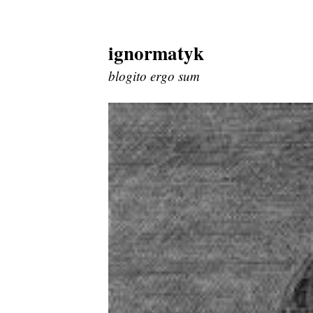
ignormatyk
Skip
to
blogito ergo sum
content