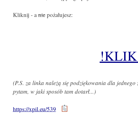
Kliknij - a
nie
pożałujesz:
!KLIK
(P.S. za linka należą się podziękowania dla jednego 
pytam, w jaki sposób tam dotarł...)
https://xpil.eu/539