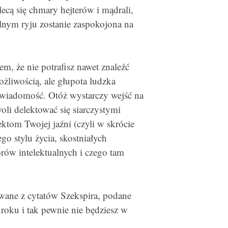
lecą się chmary hejterów i mądrali,
lnym ryju zostanie zaspokojona na
em, że nie potrafisz nawet znaleźć
żliwością, ale głupota ludzka
 wiadomość. Otóż wystarczy wejść na
oli delektować się siarczystymi
ktom Twojej jaźni (czyli w skrócie
o stylu życia, skostniałych
rów intelektualnych i czego tam
owane z cytatów Szekspira, podane
uroku i tak pewnie nie będziesz w