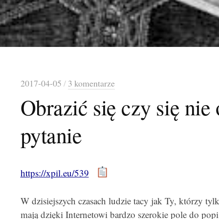
2017-04-05
/
3 komentarze
Obrazić się czy się nie 
pytanie
https://xpil.eu/539
W dzisiejszych czasach ludzie tacy jak Ty, którzy tylk
mają dzięki Internetowi bardzo szerokie pole do pop