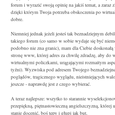
forum i wyrazić swoją opinię na jakiś temat, a zaraz z
dzięki którym Twoja potrzeba obskoczenia po wirtua
dobre.
Niemniej jednak jeżeli jesteś tak beznadziejnym debil
takiego forum (co samo w sobie wydaje się być niemo
podobno nie zna granic), mam dla Ciebie doskonałą
stronę www, której adres za chwilę zdradzę, aby do w
wirtualnymi policzkami, urągającymi rozmaitym aspe
tyźni). Wyzwiska pod adresem Twojego beznadziejneg
poglądów, tragicznego wyglądu, nieistniejących walo
jeszcze - naprawdę jest z czego wybierać.
A teraz najlepsze: wszytko to starannie wyselekcjon
przepiękną, piętnastowieczną angielszczyzną, której 
stanie docenić, boś tępy i głupi jak but.