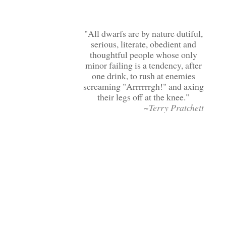
All dwarfs are by nature dutiful,
serious, literate, obedient and
thoughtful people whose only
minor failing is a tendency, after
one drink, to rush at enemies
screaming "Arrrrrrgh!" and axing
their legs off at the knee.
~Terry Pratchett