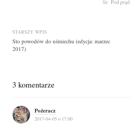
Pod prąd
Post
STARSZY WPIS
Sto powodów do uśmiechu (edycja: marzec
navigation
2017)
3 komentarze
Pożeracz
2017-04-05 o 17:00