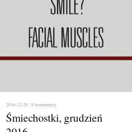
2016-12-28
/
8 komentarzy
Śmiechostki, grudzień
2016