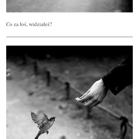
Co za łoś, widziałeś?