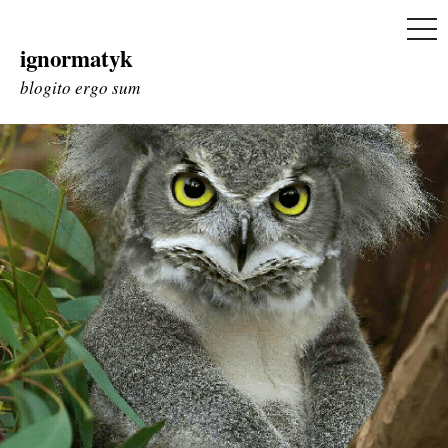
ME
ignormatyk
Skip
to
blogito ergo sum
content