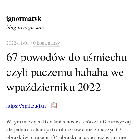
ME
ignormatyk
Skip
to
blogito ergo sum
content
2022-11-01
/
0 komentarzy
67 powodów do uśmiechu
czyli paczemu hahaha we
wpaździerniku 2022
https://xpil.eu/jxn
W tym miesiącu lista śmiechostek krótsza niż zazwyczaj,
ale jednak zobaczyć 67 obrazków a nie zobaczyć 67
obrazków to razem 134 obrazki, a takiej liczby już nie