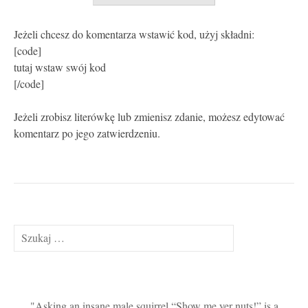
Jeżeli chcesz do komentarza wstawić kod, użyj składni:
[code]
tutaj wstaw swój kod
[/code]
Jeżeli zrobisz literówkę lub zmienisz zdanie, możesz edytować
komentarz po jego zatwierdzeniu.
Szukaj:
Asking an insane male squirrel “Show me yer nuts!” is a