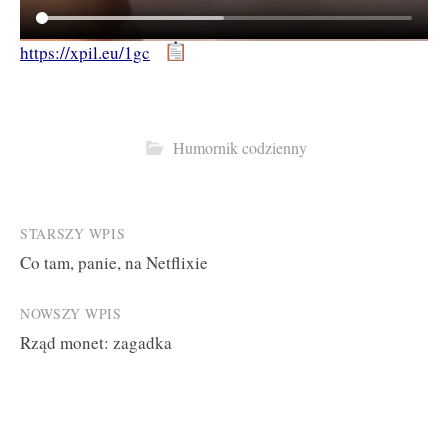
https://xpil.eu/1gc
Humornik codzienny
Post
STARSZY WPIS
Co tam, panie, na Netflixie
navigation
NOWSZY WPIS
Rząd monet: zagadka