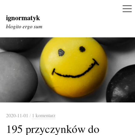
ME
ignormatyk
Skip
to
blogito ergo sum
content
2020-11-01
/
1 komentarz
195 przyczynków do