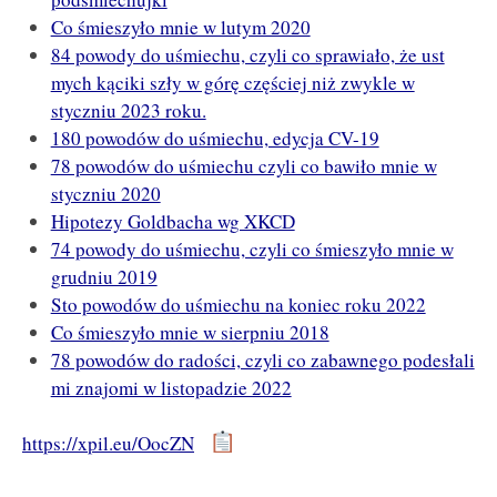
Co śmieszyło mnie w lutym 2020
84 powody do uśmiechu, czyli co sprawiało, że ust
mych kąciki szły w górę częściej niż zwykle w
styczniu 2023 roku.
180 powodów do uśmiechu, edycja CV-19
78 powodów do uśmiechu czyli co bawiło mnie w
styczniu 2020
Hipotezy Goldbacha wg XKCD
74 powody do uśmiechu, czyli co śmieszyło mnie w
grudniu 2019
Sto powodów do uśmiechu na koniec roku 2022
Co śmieszyło mnie w sierpniu 2018
78 powodów do radości, czyli co zabawnego podesłali
mi znajomi w listopadzie 2022
https://xpil.eu/OocZN