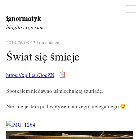
ME
ignormatyk
Skip
to
blogito ergo sum
content
2014-06-08
/
3 komentarze
Świat się śmieje
https://xpil.eu/OocZN
Spotkałem niedawno uśmiechniętą szufladę.
Nie, nie jestem pod wpływem niczego nielegalnego