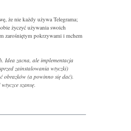
awę, że nie każdy używa Telegrama;
sobie życzyć używania swoich
tam zarośniętym pokrzywami i mchem
ch. Idea zacna, ale implementacja
 sprzed zainstalowania wtyczki)
ać obrazków (a powinno się dać).
 wtyczce szansę.