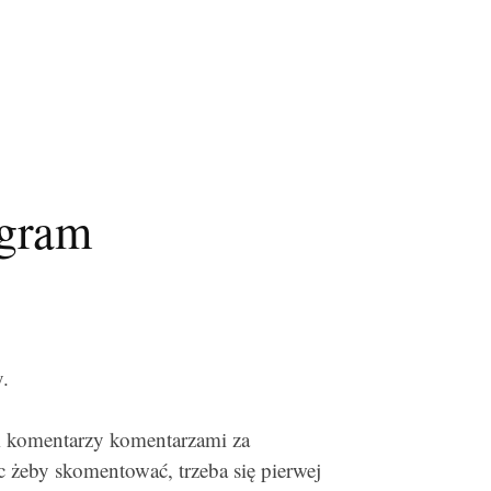
egram
.
m komentarzy komentarzami za
c żeby skomentować, trzeba się pierwej