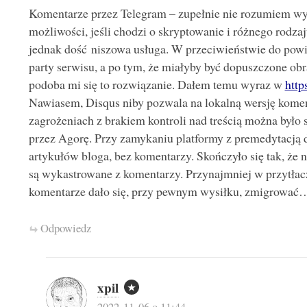
Komentarze przez Telegram – zupełnie nie rozumiem w
możliwości, jeśli chodzi o skryptowanie i różnego rodzaj
jednak dość niszowa usługa. W przeciwieństwie do powie
party serwisu, a po tym, że miałyby być dopuszczone obr
podoba mi się to rozwiązanie. Dałem temu wyraz w
http
Nawiasem, Disqus niby pozwala na lokalną wersję komen
zagrożeniach z brakiem kontroli nad treścią można było s
przez Agorę. Przy zamykaniu platformy z premedytacją d
artykułów bloga, bez komentarzy. Skończyło się tak, że n
są wykastrowane z komentarzy. Przynajmniej w przytłacz
komentarze dało się, przy pewnym wysiłku, zmigrować
Odpowiedz
xpil
2022-11-06 o 11:44