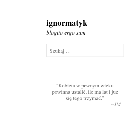
ignormatyk
Skip
to
blogito ergo sum
content
Szukaj:
Kobieta w pewnym wieku
powinna ustalić, ile ma lat i już
się tego trzymać.
~JM