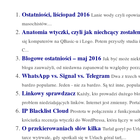
Ostatniości, liściopad 2016
Lanie wody czyli opowia
masochistów....
Anatomia wtyczki, czyli jak niechcący zosta
się komputerów na QBasic-u i Logo. Potem przyszły studia 
C...
Blogowe ostatniości – maj 2016
Jak być może niekt
blogu zauważyli, od niedawna zapanował tu względny porzą
WhatsApp vs. Signal vs. Telegram
Dwa z trzech 
bardzo popularne. Jeden - nie za bardzo. Są też inne, popula
Linkowy sprawdzacz
Każdy, kto prowadzi dużego blo
problem niedziałających linków. Internet jest zmienny. Portale
IP Blacklist Cloud
Prostota w połączeniu z funkcjona
króciutka recenzja wtyczki do WordPressa, która łączy w sob
O przekierowaniach słów kilka
Turlał goryl po Url
tarce wytrwale, gdy spotkali się w Urlach góral tarł,...