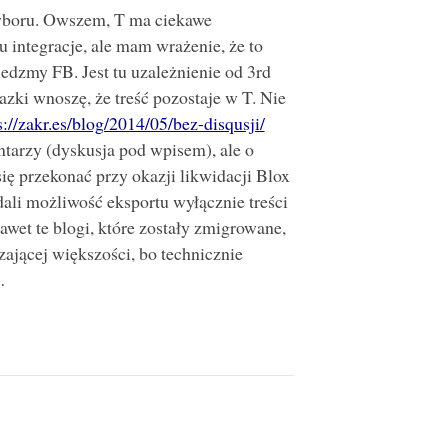
yboru. Owszem, T ma ciekawe
u integracje, ale mam wrażenie, że to
dzmy FB. Jest tu uzależnienie od 3rd
azki wnoszę, że treść pozostaje w T. Nie
s://zakr.es/blog/2014/05/bez-disqusji/
tarzy (dyskusja pod wpisem), ale o
ię przekonać przy okazji likwidacji Blox
ali możliwość eksportu wyłącznie treści
awet te blogi, które zostały zmigrowane,
ającej większości, bo technicznie
…