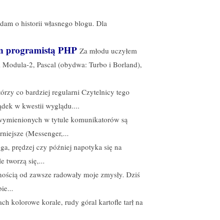
dam o historii własnego blogu. Dla
łem programistą PHP
Za młodu uczyłem
i Modula-2, Pascal (obydwa: Turbo i Borland),
órzy co bardziej regularni Czytelnicy tego
dek w kwestii wyglądu....
wymienionych w tytule komunikatorów są
rniejsze (Messenger,...
ga, prędzej czy później napotyka się na
 tworzą się,...
lnością od zawsze radowały moje zmysły. Dziś
ie...
ach kolorowe korale, rudy góral kartofle tarł na