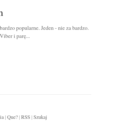
m
rdzo popularne. Jeden - nie za bardzo.
iber i parę...
ia
|
Que?
|
RSS
|
Szukaj