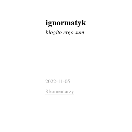
ignormatyk
Skip
to
blogito ergo sum
content
2022-11-05
8 komentarzy