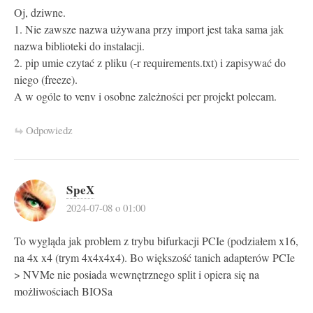
Oj, dziwne.
1. Nie zawsze nazwa używana przy import jest taka sama jak
nazwa biblioteki do instalacji.
2. pip umie czytać z pliku (-r requirements.txt) i zapisywać do
niego (freeze).
A w ogóle to venv i osobne zależności per projekt polecam.
Odpowiedz
SpeX
2024-07-08 o 01:00
To wygląda jak problem z trybu bifurkacji PCIe (podziałem x16,
na 4x x4 (trym 4x4x4x4). Bo większość tanich adapterów PCIe
> NVMe nie posiada wewnętrznego split i opiera się na
możliwościach BIOSa