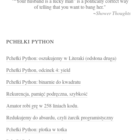
“Your husband is a lucky man” is a politically correct way
of telling that you want to bang her.
~Shower Thoughts
PCHEŁKI PYTHON
Pchełki Python: oszukujemy w Literaki (odsłona druga)
Pchełki Python, odcinek 4: yield
Pchełki Python: binarnie do kwadratu
Rekurencja, pamięć podręczna, szybkość
Amator robi grę w 258 liniach kodu.
Redukujemy do absurdu, czyli żarcik programistyczny
Pchełki Python: plotka w totka