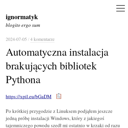
ME
ignormatyk
Skip
to
blogito ergo sum
content
2024-07-05
/
4 komentarze
Automatyczna instalacja
brakujących bibliotek
Pythona
https://xpil.eu/bGaDM
Po krótkiej przygodzie z Linuksem podjąłem jeszcze
jedną próbę instalacji Windows, który z jakiegoś
tajemniczego powodu szedł mi ostatnio w krzaki od razu