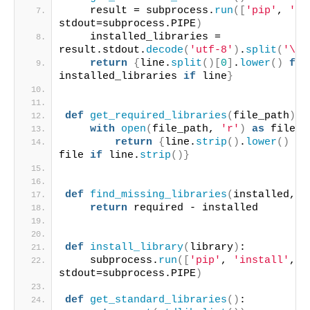
    result = subprocess.
run
([
'pip'
, 
'li
stdout=subprocess.PIPE
)
    installed_libraries = 
result.stdout.
decode
(
'utf-8'
)
.
split
(
'\n'
return
{
line.
split
()[
0
]
.
lower
()
for
installed_libraries 
if
 line
}
def
get_required_libraries
(
file_path
)
:
with
open
(
file_path, 
'r'
)
as
 file:
return
{
line.
strip
()
.
lower
()
fo
file 
if
 line.
strip
()}
def
find_missing_libraries
(
installed, r
return
 required - installed
def
install_library
(
library
)
:
    subprocess.
run
([
'pip'
, 
'install'
, l
stdout=subprocess.PIPE
)
def
get_standard_libraries
()
: