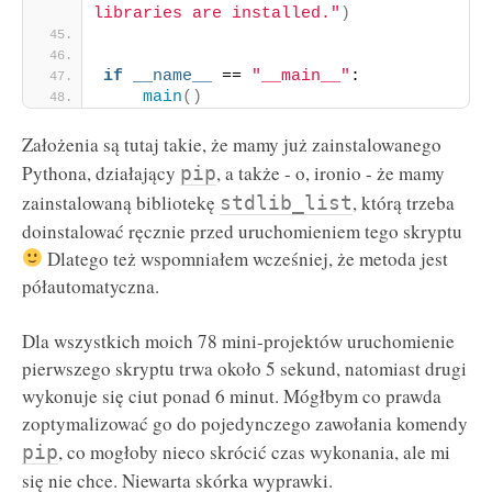
libraries are installed."
)
if
__name__
 == 
"__main__"
:
main
()
Założenia są tutaj takie, że mamy już zainstalowanego
Pythona, działający
, a także - o, ironio - że mamy
pip
zainstalowaną bibliotekę
, którą trzeba
stdlib_list
doinstalować ręcznie przed uruchomieniem tego skryptu
Dlatego też wspomniałem wcześniej, że metoda jest
półautomatyczna.
Dla wszystkich moich 78 mini-projektów uruchomienie
pierwszego skryptu trwa około 5 sekund, natomiast drugi
wykonuje się ciut ponad 6 minut. Mógłbym co prawda
zoptymalizować go do pojedynczego zawołania komendy
, co mogłoby nieco skrócić czas wykonania, ale mi
pip
się nie chce. Niewarta skórka wyprawki.