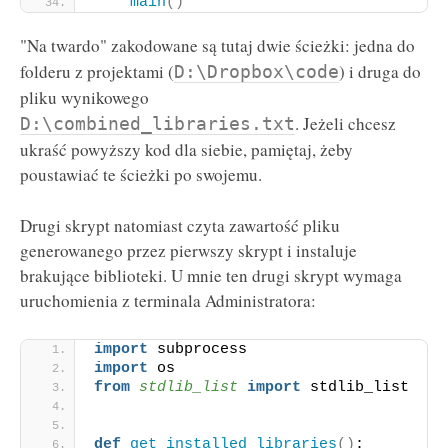
main
()
"Na twardo" zakodowane są tutaj dwie ścieżki: jedna do
folderu z projektami (
) i druga do
D:\Dropbox\code
pliku wynikowego
. Jeżeli chcesz
D:\combined_libraries.txt
ukraść powyższy kod dla siebie, pamiętaj, żeby
poustawiać te ścieżki po swojemu.
Drugi skrypt natomiast czyta zawartość pliku
generowanego przez pierwszy skrypt i instaluje
brakujące biblioteki. U mnie ten drugi skrypt wymaga
uruchomienia z terminala Administratora:
import
 subprocess
import
 os
from 
stdlib_list
 import
 stdlib_list
def
get_installed_libraries
()
: