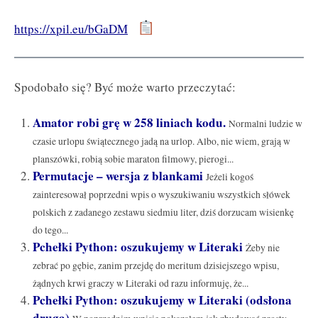
https://xpil.eu/bGaDM
Spodobało się? Być może warto przeczytać:
Amator robi grę w 258 liniach kodu.
Normalni ludzie w
czasie urlopu świątecznego jadą na urlop. Albo, nie wiem, grają w
planszówki, robią sobie maraton filmowy, pierogi...
Permutacje – wersja z blankami
Jeżeli kogoś
zainteresował poprzedni wpis o wyszukiwaniu wszystkich słówek
polskich z zadanego zestawu siedmiu liter, dziś dorzucam wisienkę
do tego...
Pchełki Python: oszukujemy w Literaki
Żeby nie
zebrać po gębie, zanim przejdę do meritum dzisiejszego wpisu,
żądnych krwi graczy w Literaki od razu informuję, że...
Pchełki Python: oszukujemy w Literaki (odsłona
druga)