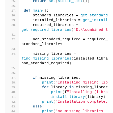
return
set
(
stdlib_list
())
def
main
()
:
    standard_libraries = 
get_standard_l
    installed_libraries = 
get_installed
    required_libraries = 
get_required_libraries
(
'D:\\combined_lib
    non_standard_required = required_lib
standard_libraries
    missing_libraries = 
find_missing_libraries
(
installed_librarie
non_standard_required
)
if
 missing_libraries:
print
(
"Installing missing libra
for
 library 
in
 missing_librarie
print
(
f
"Installing {library
install_library
(
library
)
print
(
"Installation complete."
)
else
:
print
(
"No missing libraries. All