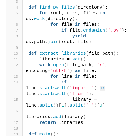
def
find_py_files
(
directory
)
:
for
 root, dirs, files 
in
os.
walk
(
directory
)
:
for
 file 
in
 files:
if
 file.
endswith
(
'.py'
)
:
yield
os.path.
join
(
root, file
)
def
extract_libraries
(
file_path
)
:
    libraries = 
set
()
with
open
(
file_path, 
'r'
, 
encoding=
'utf-8'
)
as
 file:
for
 line 
in
 file:
if
line.
startswith
(
'import '
)
or
line.
startswith
(
'from '
)
:
                library = 
line.
split
()[
1
]
.
split
(
'.'
)[
0
]
libraries.
add
(
library
)
return
 libraries
def
main
()
: