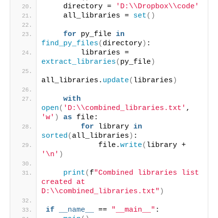
    directory = 
'D:\\Dropbox\\code'
    all_libraries = 
set
()
for
 py_file 
in
find_py_files
(
directory
)
:
        libraries = 
extract_libraries
(
py_file
)
all_libraries.
update
(
libraries
)
with
open
(
'D:\\combined_libraries.txt'
, 
'w'
)
as
 file:
for
 library 
in
sorted
(
all_libraries
)
:
            file.
write
(
library + 
'\n'
)
print
(
f
"Combined libraries list 
created at 
D:\\combined_libraries.txt"
)
if
__name__
 == 
"__main__"
: