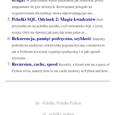
W poprzednim wpisie pokazałem jak zbudować prosty
anagramator do gier słownych. Rozwiązanie polegało na
wygenerowaniu dla każdego słowa odpowiadającego mu...
Pchełki SQL. Odcinek 2: Magia kwadratów
Dziś
przytrafiła mi się pchełka-perełka, czyli miniaturka SQL z życia
wzięta. Otóż nie dawniej jak parę dni temu jeden ze...
Rekurencja, pamięć podręczna, szybkość
Znajomy
podesłał mi niedawno ciekawostkę pogramistyczną, a mianowicie
jak w Pythonie korzystać z pamięci podręcznej i w jaki sposób
używanie...
Recursion, cache, speed
Recently, a friend sent me a piece of
Python trivia, namely how to use cache memory in Python and how...
Pchełki
,
Pchełki Python
pchełki
,
python