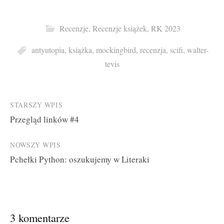
Recenzje
,
Recenzje książek
,
RK 2023
antyutopia
,
książka
,
mockingbird
,
recenzja
,
scifi
,
walter-
tevis
Post
STARSZY WPIS
Przegląd linków #4
navigation
NOWSZY WPIS
Pchełki Python: oszukujemy w Literaki
3 komentarze