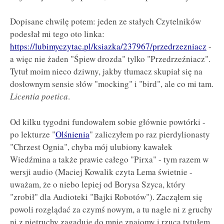
Dopisane chwilę potem: jeden ze stałych Czytelników
podesłał mi tego oto linka:
https://lubimyczytac.pl/ksiazka/237967/przedrzezniacz
-
a więc nie żaden "Śpiew drozda" tylko "Przedrzeźniacz".
Tytuł moim nieco dziwny, jakby tłumacz skupiał się na
dosłownym sensie słów "mocking" i "bird", ale co mi tam.
Licentia poetica
.
Od kilku tygodni fundowałem sobie głównie powtórki -
po lekturze "
Olśnienia
" zaliczyłem po raz pierdylionasty
"Chrzest Ognia", chyba mój ulubiony kawałek
Wiedźmina a także prawie całego "Pirxa" - tym razem w
wersji audio (Maciej Kowalik czyta Lema świetnie -
uważam, że o niebo lepiej od Borysa Szyca, który
"zrobił" dla Audioteki "Bajki Robotów"). Zacząłem się
powoli rozglądać za czymś nowym, a tu nagle ni z gruchy
ni z pietruchy zagaduje do mnie znajomy i rzuca tytułem