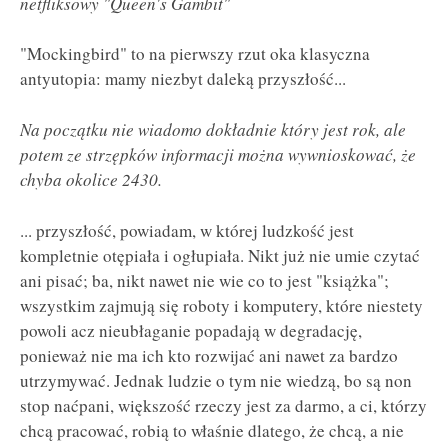
netfliksowy "Queen's Gambit"
"Mockingbird" to na pierwszy rzut oka klasyczna
antyutopia: mamy niezbyt daleką przyszłość...
Na początku nie wiadomo dokładnie który jest rok, ale
potem ze strzępków informacji można wywnioskować, że
chyba okolice 2430.
... przyszłość, powiadam, w której ludzkość jest
kompletnie otępiała i ogłupiała. Nikt już nie umie czytać
ani pisać; ba, nikt nawet nie wie co to jest "książka";
wszystkim zajmują się roboty i komputery, które niestety
powoli acz nieubłaganie popadają w degradację,
ponieważ nie ma ich kto rozwijać ani nawet za bardzo
utrzymywać. Jednak ludzie o tym nie wiedzą, bo są non
stop naćpani, większość rzeczy jest za darmo, a ci, którzy
chcą pracować, robią to właśnie dlatego, że chcą, a nie