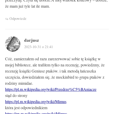
przeczytaj. Czyta się dobrze.A mój wniosek końcowy – dobrze,
że mam już tyle lat ile mam.
Odpowiedz
darjusz
2023-10-31 o 21:41
Cóż, zamierzałem od razu zarezerwować sobie tę książkę w
mojej bibliotece, ale trafiłem tylko na recenzję, powiedzmy, że
recenzję książki Geniusz ptaków. i tak metodą łańcuszka
szczęścia, dowiedziałem się, że mockinbird to grupa ptaków z
rodziny mimidae.
https://pl.m.wikipedia.org/wiki/Przedrze%C5%BAniacze
stąd do strony
https://pl.m.wikipedia.org/wiki/Mimus
która jest odpowiednikiem
https://en.m.wikipedia.org/wiki/Mimus