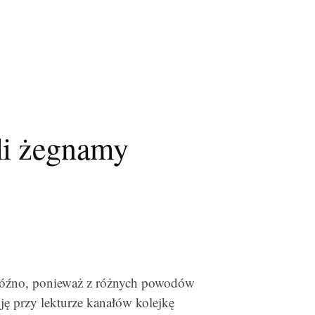
li żegnamy
ć późno, ponieważ z różnych powodów
uję przy lekturze kanałów kolejkę