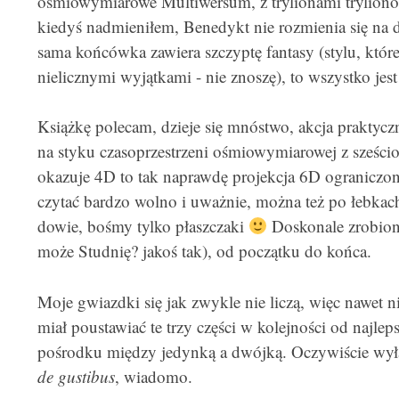
ośmiowymiarowe Multiwersum, z trylionami trylionó
kiedyś nadmieniłem, Benedykt nie rozmienia się na dr
sama końcówka zawiera szczyptę fantasy (stylu, któr
nielicznymi wyjątkami - nie znoszę), to wszystko jes
Książkę polecam, dzieje się mnóstwo, akcja praktycz
na styku czasoprzestrzeni ośmiowymiarowej z sześcio
okazuje 4D to tak naprawdę projekcja 6D ograniczona
czytać bardzo wolno i uważnie, można też po łebkach -
dowie, bośmy tylko płaszczaki
Doskonale zrobion
może Studnię? jakoś tak), od początku do końca.
Moje gwiazdki się jak zwykle nie liczą, więc nawet
miał poustawiać te trzy części w kolejności od najleps
pośrodku między jedynką a dwójką. Oczywiście wyłą
de gustibus
, wiadomo.