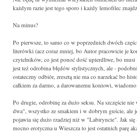
każdym razie jest tego sporo i każdy lemofilec znajdzi
Na minus?
Po pierwsze, to samo co w poprzednich dwóch części
literówki (acz coraz mniej, bo Autor pracowicie je k
czytelników, co jest ponoć dość upierdliwe, bo musi
jest też odrobina błędów stylistycznych, ale - podobn
ostateczny odbiór, zresztą nie ma co narzekać bo histo
całkiem za darmo, a darowanemu koniowi, wiadomo
Po drugie, odrobinę za dużo seksu. Na szczęście nie w
dwa", wszystko ze smakiem i w dobrym guście, ale
pojawia się dużo rzadziej niż w "Labiryncie". Jak się
mocno erotyczna u Wieszcza to jest ostatnich parę ak