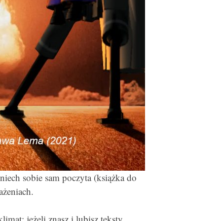
 niech sobie sam poczyta (książka do
ażeniach.
imat; jeżeli znasz i lubisz teksty