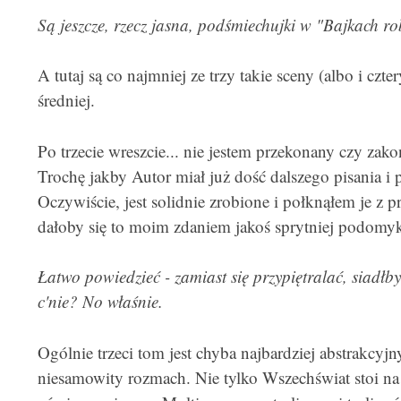
Są jeszcze, rzecz jasna, podśmiechujki w "Bajkach rob
A tutaj są co najmniej ze trzy takie sceny (albo i czt
średniej.
Po trzecie wreszcie... nie jestem przekonany czy zak
Trochę jakby Autor miał już dość dalszego pisania i 
Oczywiście, jest solidnie zrobione i połknąłem je z 
dałoby się to moim zdaniem jakoś sprytniej podomy
Łatwo powiedzieć - zamiast się przypiętralać, siadł
c'nie? No właśnie.
Ogólnie trzeci tom jest chyba najbardziej abstrakcyjny
niesamowity rozmach. Nie tylko Wszechświat stoi na k