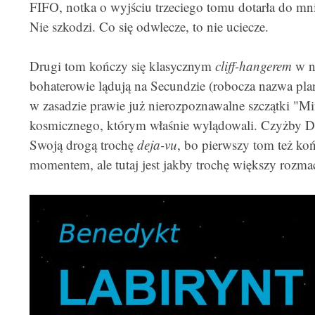
FIFO, notka o wyjściu trzeciego tomu dotarła do m
Nie szkodzi. Co się odwlecze, to nie uciecze.
Drugi tom kończy się klasycznym
cliff-hangerem
w n
bohaterowie lądują na Secundzie (robocza nazwa plan
w zasadzie prawie już nierozpoznawalne szczątki "Mi
kosmicznego, którym właśnie wylądowali. Czyżby Dz
Swoją drogą trochę
deja-vu
, bo pierwszy tom też ko
momentem, ale tutaj jest jakby trochę większy rozma