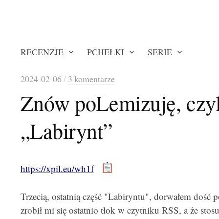
RECENZJE
PCHEŁKI
SERIE
2024-02-06
/
3 komentarze
Znów poLemizuję, czy
„Labirynt”
https://xpil.eu/wh1f
Trzecią, ostatnią część "Labiryntu", dorwałem doś
zrobił mi się ostatnio tłok w czytniku RSS, a że stos