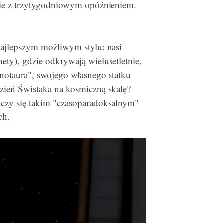
nie z trzytygodniowym opóźnieniem.
ajlepszym możliwym stylu: nasi
ety), gdzie odkrywają wielusetletnie,
notaura", swojego własnego statku
ień Świstaka na kosmiczną skalę?
ńczy się takim "czasoparadoksalnym"
ch.