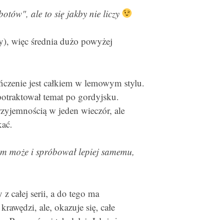
otów", ale to się jakby nie liczy
ery), więc średnia dużo powyżej
ończenie jest całkiem w lemowym stylu.
potraktował temat po gordyjsku.
przyjemnością w jeden wieczór, ale
kać.
bym może i spróbował lepiej samemu,
 z całej serii, a do tego ma
rawędzi, ale, okazuje się, całe