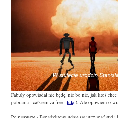
Fabuły opowiadał nie będę, nie bo nie, jak ktoś chce
pobrania - całkiem za free -
tutaj
). Ale opowiem o wr
Po pierwsze - Benedyktowi udaje się utrzymać styl i kl