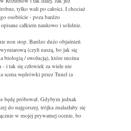
w Rozumów i tak dalej. Jak już
obne, tylko wali po całości. I chociaż
ego osobiście - poza bardzo
t opisane całkiem naukowo i solidnie.
nie non stop. Bardzo dużo objaśnień
wymiarową (czyli naszą, bo jak się
 biologią / ewolucją), które można
 i tak się człowiek za wiele nie
a scena wędrówki przez Tunel (a
 nie będę próbował. Gdybym jednak
zej do najgorszej, trójka znalazłaby się
cznie w mojej prywatnej ocenie, bo