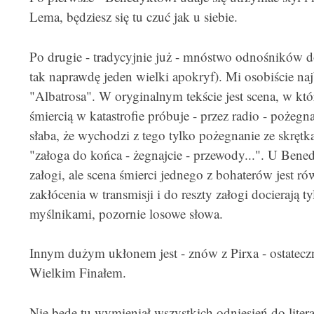
Lema, będziesz się tu czuć jak u siebie.
Po drugie - tradycyjnie już - mnóstwo odnośników do
tak naprawdę jeden wielki apokryf). Mi osobiście naj
"Albatrosa". W oryginalnym tekście jest scena, w któ
śmiercią w katastrofie próbuje - przez radio - pożegnać
słaba, że wychodzi z tego tylko pożegnanie ze skrętką
"załoga do końca - żegnajcie - przewody...". U Ben
załogi, ale scena śmierci jednego z bohaterów jest r
zakłócenia w transmisji i do reszty załogi docierają 
myślnikami, pozornie losowe słowa.
Innym dużym ukłonem jest - znów z Pirxa - ostatec
Wielkim Finałem.
Nie będę tu wymieniał wszystkich odniesień do litera