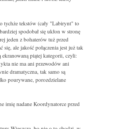
 tychże tekstów (cały "Labirynt" to
bardziej spodobał się ukłon w stronę
rej jeden z bohaterów tuż przed
 się, ale jakość połączenia jest już tak
 ekranowaną piątej kategorii, czyli:
edykta nie ma ani przewodów ani
ównie dramatyczna, tak samo są
tylko pourywane, porozdzielane
zne imię nadane Koordynatorce przed
tury Wieszcza, bo nie o to chodzi, w