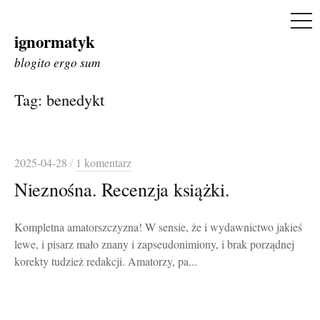
ME
ignormatyk
Skip
to
blogito ergo sum
content
Tag:
benedykt
2025-04-28
/
1 komentarz
Nieznośna. Recenzja książki.
Kompletna amatorszczyzna! W sensie, że i wydawnictwo jakieś
lewe, i pisarz mało znany i zapseudonimiony, i brak porządnej
korekty tudzież redakcji. Amatorzy, pa...