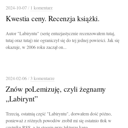
2024-10-07
/
1 komentarz
Kwestia ceny. Recenzja książki.
Autor "Labiryntu" (serię entuzjastycznie recenzowałem tutaj,
tutaj oraz tutaj) nie ograniczył się do tej jednej powieści. Jak się
okazuje, w 2006 roku zaczął on...
2024-02-06
/
3 komentarze
Znów poLemizuję, czyli żegnamy
„Labirynt”
Trzecią, ostatnią część "Labiryntu", dorwałem dość późno,
ponieważ z różnych powodów zrobił mi się ostatnio tłok w
czytniku RSS, a że stosuję przy lekturze kana...