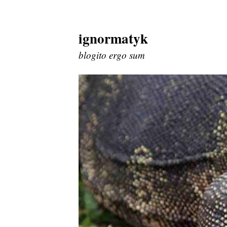
ignormatyk
Skip
to
blogito ergo sum
content