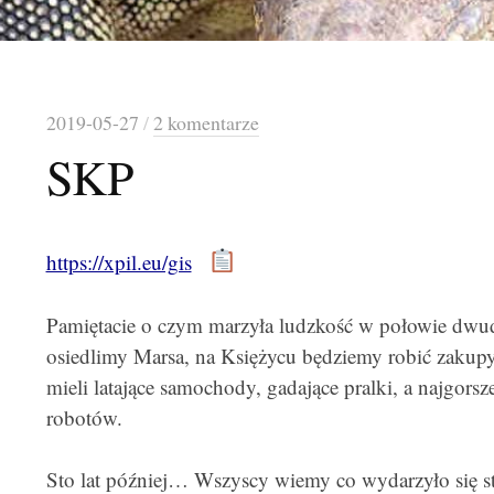
2019-05-27
/
2 komentarze
SKP
https://xpil.eu/gis
Pamiętacie o czym marzyła ludzkość w połowie dwudz
osiedlimy Marsa, na Księżycu będziemy robić zakupy
mieli latające samochody, gadające pralki, a najgors
robotów.
Sto lat później… Wszyscy wiemy co wydarzyło się sto