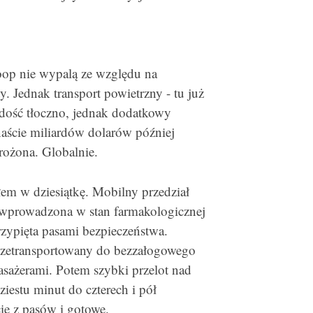
loop nie wypalą ze względu na
. Jednak transport powietrzny - tu już
dość tłoczno, jednak dodatkowy
aście miliardów dolarów później
rożona. Globalnie.
łem w dziesiątkę. Mobilny przedział
e wprowadzona w stan farmakologicznej
rzypięta pasami bezpieczeństwa.
 przetransportowany do bezzałogowego
sażerami. Potem szybki przelot nad
ziestu minut do czterech i pół
ie z pasów i gotowe.