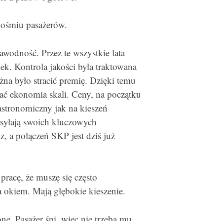
ośmiu pasażerów.
awodność. Przez te wszystkie lata
k. Kontrola jakości była traktowana
a było stracić premię. Dzięki temu
łać ekonomia skali. Ceny, na początku
 astronomiczny jak na kieszeń
ysyłają swoich kluczowych
, a połączeń SKP jest dziś już
racę, że muszę się często
a okiem. Mają głębokie kieszenie.
ne. Pasażer śpi, więc nie trzeba mu