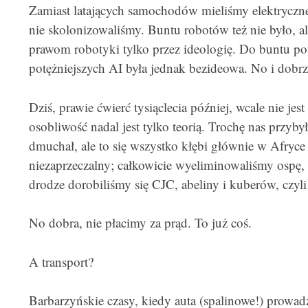
Zamiast latających samochodów mieliśmy elektryczne,
nie skolonizowaliśmy. Buntu robotów też nie było, al
prawom robotyki tylko przez ideologię. Do buntu potr
potężniejszych AI była jednak bezideowa. No i dobrz
Dziś, prawie ćwierć tysiąclecia później, wcale nie je
osobliwość nadal jest tylko teorią. Trochę nas przyby
dmuchał, ale to się wszystko kłębi głównie w Afryce 
niezaprzeczalny; całkowicie wyeliminowaliśmy ospę,
drodze dorobiliśmy się CJC, abeliny i kuberów, czyli
No dobra, nie płacimy za prąd. To już coś.
A transport?
Barbarzyńskie czasy, kiedy auta (spalinowe!) prowadz