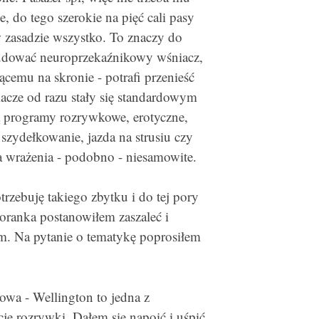
 do tego szerokie na pięć cali pasy
 w zasadzie wszystko. To znaczy do
budować neuroprzekaźnikowy wśniacz,
ącemu na skronie - potrafi przenieść
iacze od razu stały się standardowym
ą programy rozrywkowe, erotyczne,
 szydełkowanie, jazda na strusiu czy
 a wrażenia - podobno - niesamowite.
rzebuję takiego zbytku i do tej pory
oranka postanowiłem zaszaleć i
em. Na pytanie o tematykę poprosiłem
owa - Wellington to jedna z
cję rozrywki. Dałem się napoić i uśpić