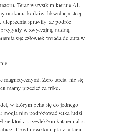
istorii. Teraz wszystkim kieruje AI.
y unikania korków, likwidacja stacji
e ulepszenia sprawiły, że podróż
 przygody w zwyczajną, nudną,
ieniła się: człowiek wsiada do auta w
nie.
e magnetycznymi. Zero tarcia, nic się
en mamy przecież za friko.
el, w którym pcha się do jednego
tę: mogła nim podróżować setka ludzi
ł się ktoś z przewlekłym katarem albo
ibice. Trzydniowe kanapki z jajkiem.