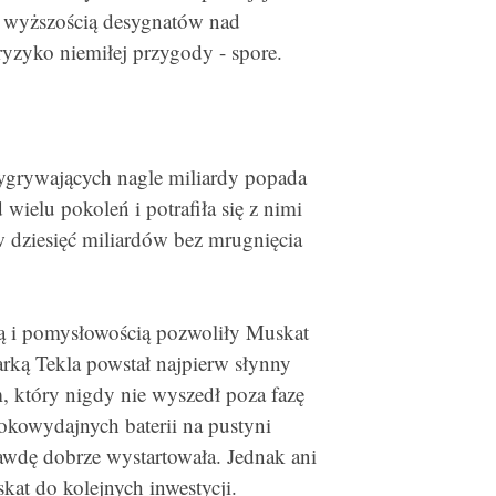
ad wyższością desygnatów nad
ryzyko niemiłej przygody - spore.
wygrywających nagle miliardy popada
ielu pokoleń i potrafiła się z nimi
w dziesięć miliardów bez mrugnięcia
ią i pomysłowością pozwoliły Muskat
rką Tekla powstał najpierw słynny
 który nigdy nie wyszedł poza fazę
okowydajnych baterii na pustyni
awdę dobrze wystartowała. Jednak ani
kat do kolejnych inwestycji.