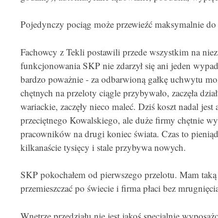
Pojedynczy pociąg może przewieźć maksymalnie do 
Fachowcy z Tekli postawili przede wszystkim na niez
funkcjonowania SKP nie zdarzył się ani jeden wypade
bardzo poważnie - za odbarwioną gałkę uchwytu możn
chętnych na przeloty ciągle przybywało, zaczęła dzia
wariackie, zaczęły nieco maleć. Dziś koszt nadal jest
przeciętnego Kowalskiego, ale duże firmy chętnie w
pracowników na drugi koniec świata. Czas to pieniądz
kilkanaście tysięcy i stale przybywa nowych.
SKP pokochałem od pierwszego przelotu. Mam taką p
przemieszczać po świecie i firma płaci bez mrugnięci
Wnętrze przedziału nie jest jakoś specjalnie wyposażo