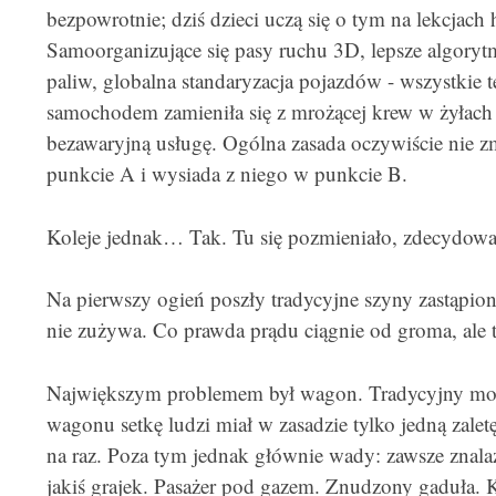
bezpowrotnie; dziś dzieci uczą się o tym na lekcjach h
Samoorganizujące się pasy ruchu 3D, lepsze algorytm
paliw, globalna standaryzacja pojazdów - wszystkie t
samochodem zamieniła się z mrożącej krew w żyłach
bezawaryjną usługę. Ogólna zasada oczywiście nie zm
punkcie A i wysiada z niego w punkcie B.
Koleje jednak… Tak. Tu się pozmieniało, zdecydowa
Na pierwszy ogień poszły tradycyjne szyny zastąpion
nie zużywa. Co prawda prądu ciągnie od groma, ale t
Największym problemem był wagon. Tradycyjny mod
wagonu setkę ludzi miał w zasadzie tylko jedną zale
na raz. Poza tym jednak głównie wady: zawsze znalaz
jakiś grajek. Pasażer pod gazem. Znudzony gaduła. K