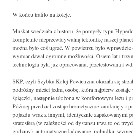
W końcu trafiło na koleje.
Muskat wiedziała z historii, że pomysły typu Hyper
kompletnie nieprzewidywalną tektonikę naszej planety
można było coś ugrać. W powietrzu było wprawdzie 
wymiar dawał ogromne możliwości. Osiem lat i trzyn
technologia była już opracowana, przetestowana i wd
SKP, czyli Szybka Kolej Powietrzna okazała się strza
podróżny mieści jedną osobę, która najpierw zostaj
śpiączki, następnie ułożona w komfortowym leżu i p
Później przedział zostaje hermetycznie zamknięty i
pojazdu wraz z innymi, identycznie zapakowanymi pa
stratosferą (w zależności od dystansu trwa to od trzyd
godziny), automatyczne lądowanie, pobudka, wypięc