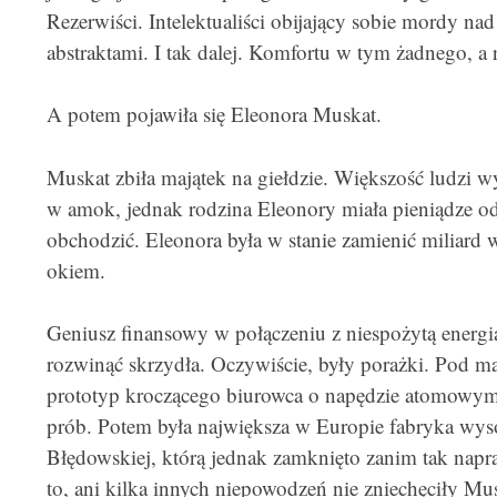
Rezerwiści. Intelektualiści obijający sobie mordy n
abstraktami. I tak dalej. Komfortu w tym żadnego, a 
A potem pojawiła się Eleonora Muskat.
Muskat zbiła majątek na giełdzie. Większość ludzi 
w amok, jednak rodzina Eleonory miała pieniądze od w
obchodzić. Eleonora była w stanie zamienić miliard 
okiem.
Geniusz finansowy w połączeniu z niespożytą energ
rozwinąć skrzydła. Oczywiście, były porażki. Pod ma
prototyp kroczącego biurowca o napędzie atomowym,
prób. Potem była największa w Europie fabryka wys
Błędowskiej, którą jednak zamknięto zanim tak napr
to, ani kilka innych niepowodzeń nie zniechęciły Mus