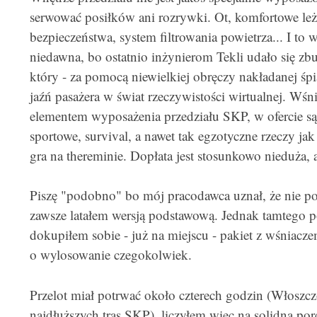
serwować posiłków ani rozrywki. Ot, komfortowe leże,
bezpieczeństwa, system filtrowania powietrza... I to
niedawna, bo ostatnio inżynierom Tekli udało się z
który - za pomocą niewielkiej obręczy nakładanej śpi
jaźń pasażera w świat rzeczywistości wirtualnej. Wśn
elementem wyposażenia przedziału SKP, w ofercie s
sportowe, survival, a nawet tak egzotyczne rzeczy jak
gra na thereminie. Dopłata jest stosunkowo nieduża,
Piszę "podobno" bo mój pracodawca uznał, że nie pot
zawsze latałem wersją podstawową. Jednak tamtego p
dokupiłem sobie - już na miejscu - pakiet z wśniacz
o wylosowanie czegokolwiek.
Przelot miał potrwać około czterech godzin (Włoszcz
najdłuższych tras SKP), liczyłem więc na solidną por