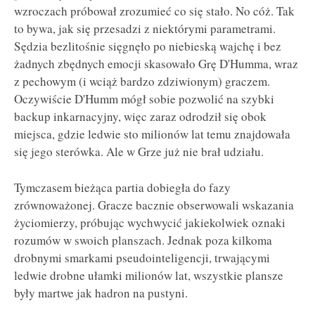
wzroczach próbował zrozumieć co się stało. No cóż. Tak
to bywa, jak się przesadzi z niektórymi parametrami.
Sędzia bezlitośnie sięgnęło po niebieską wajchę i bez
żadnych zbędnych emocji skasowało Grę D'Humma, wraz
z pechowym (i wciąż bardzo zdziwionym) graczem.
Oczywiście D'Humm mógł sobie pozwolić na szybki
backup inkarnacyjny, więc zaraz odrodził się obok
miejsca, gdzie ledwie sto milionów lat temu znajdowała
się jego sterówka. Ale w Grze już nie brał udziału.
Tymczasem bieżąca partia dobiegła do fazy
zrównoważonej. Gracze bacznie obserwowali wskazania
życiomierzy, próbując wychwycić jakiekolwiek oznaki
rozumów w swoich planszach. Jednak poza kilkoma
drobnymi smarkami pseudointeligencji, trwającymi
ledwie drobne ułamki milionów lat, wszystkie plansze
były martwe jak hadron na pustyni.