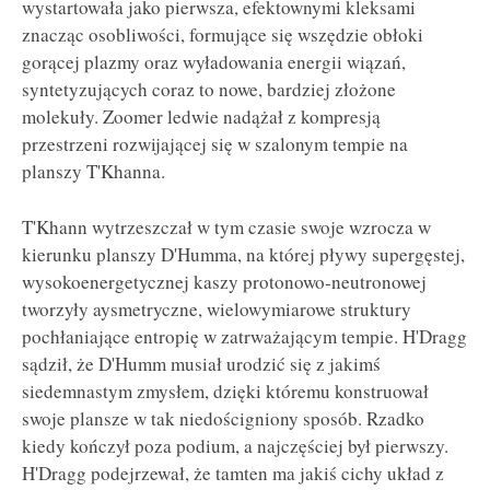
wystartowała jako pierwsza, efektownymi kleksami
znacząc osobliwości, formujące się wszędzie obłoki
gorącej plazmy oraz wyładowania energii wiązań,
syntetyzujących coraz to nowe, bardziej złożone
molekuły. Zoomer ledwie nadążał z kompresją
przestrzeni rozwijającej się w szalonym tempie na
planszy T'Khanna.
T'Khann wytrzeszczał w tym czasie swoje wzrocza w
kierunku planszy D'Humma, na której pływy supergęstej,
wysokoenergetycznej kaszy protonowo-neutronowej
tworzyły aysmetryczne, wielowymiarowe struktury
pochłaniające entropię w zatrważającym tempie. H'Dragg
sądził, że D'Humm musiał urodzić się z jakimś
siedemnastym zmysłem, dzięki któremu konstruował
swoje plansze w tak niedościgniony sposób. Rzadko
kiedy kończył poza podium, a najczęściej był pierwszy.
H'Dragg podejrzewał, że tamten ma jakiś cichy układ z