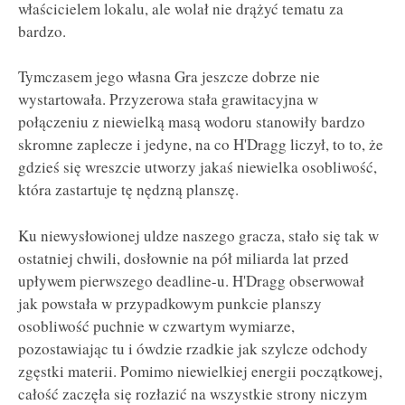
właścicielem lokalu, ale wolał nie drążyć tematu za
bardzo.
Tymczasem jego własna Gra jeszcze dobrze nie
wystartowała. Przyzerowa stała grawitacyjna w
połączeniu z niewielką masą wodoru stanowiły bardzo
skromne zaplecze i jedyne, na co H'Dragg liczył, to to, że
gdzieś się wreszcie utworzy jakaś niewielka osobliwość,
która zastartuje tę nędzną planszę.
Ku niewysłowionej uldze naszego gracza, stało się tak w
ostatniej chwili, dosłownie na pół miliarda lat przed
upływem pierwszego deadline-u. H'Dragg obserwował
jak powstała w przypadkowym punkcie planszy
osobliwość puchnie w czwartym wymiarze,
pozostawiając tu i ówdzie rzadkie jak szylcze odchody
zgęstki materii. Pomimo niewielkiej energii początkowej,
całość zaczęła się rozłazić na wszystkie strony niczym