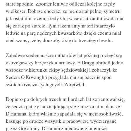
stare spodnie. Zoomer leniwie odliczał kolejne rzędy
wielkości. Dobrze chociaż, że nie dostał pełnej symetrii
jak ostatnim razem, kiedy Gra w całości zanihilowała mu
się zaraz po starcie. Tym razem antymaterii starczyło
ledwie na parę nędznych kwazarków, dzięki czemu miał
cień szansy, żeby doczołgać się do trzeciego levelu.
Zaledwie siedemnaście miliardów lat później rozległ się
ostrzegawczy brzęczyk alarmowy. H'Dragg obrócił jedno
wzrocze w kierunku ekipy sędziowskiej i zobaczył, że
Sędzia O'Krwanghh przygląda mu się bacznie spod
swoich krzaczastych gnycli. Zdrętwiał.
Dopiero po dobrych trzech miliardach lat zorientował się,
że sędzia patrzy na znajdującą się zaraz za nim planszę
D'Humma, która właśnie zapadała się w metaosobliwość,
kasując po drodze wszystkie pracowicie wydziergane
przez Grę atomy. D'Humm z niedowierzaniem we