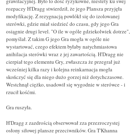
grawitacyjnej. Było to dość ryzykowne, niestety ku swej
rozpaczy H'Dragg stwierdził, że jego Plansza przyjęła
modyfikację. Z rezygnacją powlókł się do izolowanej
sterówki, gdzie miał siedzieć do czasu, gdy jego Gra
osiągnie drugi level. "O ile w ogóle gdziekolwiek dotrze",
pomyślał. Z takim G jego Gra mogła w ogóle nie
wystartować, czego efektem byłaby natychmiastowa
anihilacja sterówki wraz z jej zawartością. H'Dragg nie
cierpiał tego elementu Gry, zwłaszcza że przegrał już
wcześniej kilka razy i kolejna reinkarnacja mogła
skończyć się dla niego dużo gorzej niż dotychczasowe.
Westchnął ciężko, usadowił się wygodnie w sterówce - i
rzucił kośćmi.
Gra ruszyła.
H'Dragg z zazdrością obserwował zza przezroczystej
osłony siłowej plansze przeciwników. Gra T'Khanna