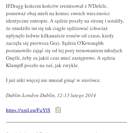
H'Dragg końcem końców zremisował z N'Delele,
ponieważ obaj mieli na koniec swoich wieczności
identyczne entropie. A sędzie poszły na stronę i ustaliły,
że znudziło im się tak ciągle sędziować (chociaż
upłynęło ledwie kilkanaście eonów od czasu, kiedy
zaczęła się pierwsza Gra). Sędzia O'Krwanghh
postanowiło zająć się od tej pory trenowaniem młodych
Gnęśli, żeby za jakiś czas mieć zastępstwo. A sędzia
Klumpff poszło na zaś, jak zwykle.
I już nikt więcej nie musiał ginąć w sterówce.
Dublin-Londyn-Dublin, 12-13 lutego 2014
https://xpil.eu/FqYlS