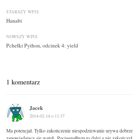
Post
STARSZY WPIS
Hanabi
navigation
NOWSZY WPIS
Pchełki Python, odcinek 4: yield
1 komentarz
Jacek
2014-02-14 o 11:37
Ma potencjał. Tylko zakończenie niespodziewanie urywa dobrze
zapowiadający się wątek. Pociągnąłbym to dalej a nie zakończył