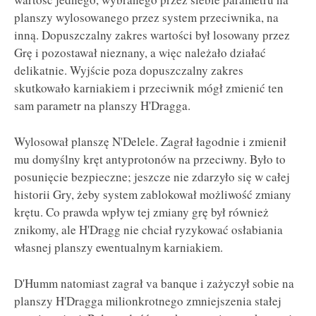
planszy wylosowanego przez system przeciwnika, na
inną. Dopuszczalny zakres wartości był losowany przez
Grę i pozostawał nieznany, a więc należało działać
delikatnie. Wyjście poza dopuszczalny zakres
skutkowało karniakiem i przeciwnik mógł zmienić ten
sam parametr na planszy H'Dragga.
Wylosował planszę N'Delele. Zagrał łagodnie i zmienił
mu domyślny kręt antyprotonów na przeciwny. Było to
posunięcie bezpieczne; jeszcze nie zdarzyło się w całej
historii Gry, żeby system zablokował możliwość zmiany
krętu. Co prawda wpływ tej zmiany grę był również
znikomy, ale H'Dragg nie chciał ryzykować osłabiania
własnej planszy ewentualnym karniakiem.
D'Humm natomiast zagrał va banque i zażyczył sobie na
planszy H'Dragga milionkrotnego zmniejszenia stałej