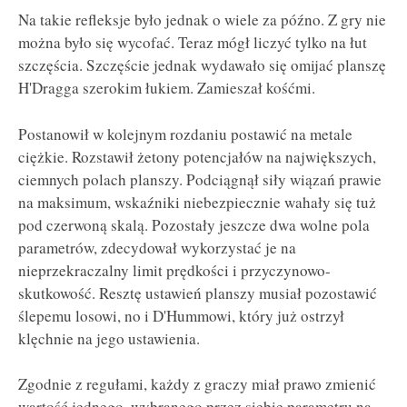
Na takie refleksje było jednak o wiele za późno. Z gry nie
można było się wycofać. Teraz mógł liczyć tylko na łut
szczęścia. Szczęście jednak wydawało się omijać planszę
H'Dragga szerokim łukiem. Zamieszał kośćmi.
Postanowił w kolejnym rozdaniu postawić na metale
ciężkie. Rozstawił żetony potencjałów na największych,
ciemnych polach planszy. Podciągnął siły wiązań prawie
na maksimum, wskaźniki niebezpiecznie wahały się tuż
pod czerwoną skalą. Pozostały jeszcze dwa wolne pola
parametrów, zdecydował wykorzystać je na
nieprzekraczalny limit prędkości i przyczynowo-
skutkowość. Resztę ustawień planszy musiał pozostawić
ślepemu losowi, no i D'Hummowi, który już ostrzył
klęchnie na jego ustawienia.
Zgodnie z regułami, każdy z graczy miał prawo zmienić
wartość jednego, wybranego przez siebie parametru na