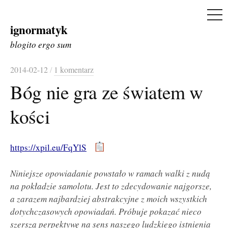
ME
ignormatyk
Skip
to
blogito ergo sum
content
2014-02-12
/
1 komentarz
Bóg nie gra ze światem w
kości
https://xpil.eu/FqYlS
Niniejsze opowiadanie powstało w ramach walki z nudą
na pokładzie samolotu. Jest to zdecydowanie najgorsze,
a zarazem najbardziej abstrakcyjne z moich wszystkich
dotychczasowych opowiadań. Próbuje pokazać nieco
szerszą perpektywę na sens naszego ludzkiego istnienia