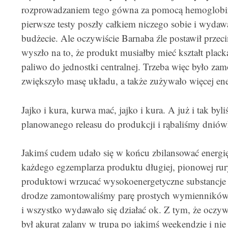
rozprowadzaniem tego gówna za pomocą hemoglobiny.
pierwsze testy poszły całkiem niczego sobie i wydawa
budżecie. Ale oczywiście Barnaba źle postawił przec
wyszło na to, że produkt musiałby mieć kształt pla
paliwo do jednostki centralnej. Trzeba więc było z
zwiększyło masę układu, a także zużywało więcej ene
Jajko i kura, kurwa mać, jajko i kura. A już i tak b
planowanego releasu do produkcji i rąbaliśmy dniów
Jakimś cudem udało się w końcu zbilansować energi
każdego egzemplarza produktu długiej, pionowej r
produktowi wrzucać wysokoenergetyczne substancje
drodze zamontowaliśmy parę prostych wymiennikó
i wszystko wydawało się działać ok. Z tym, że oczy
był akurat zalany w trupa po jakimś weekendzie i ni