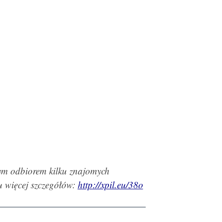
nym odbiorem kilku znajomych
tu więcej szczegółów:
http://xpil.eu/38o