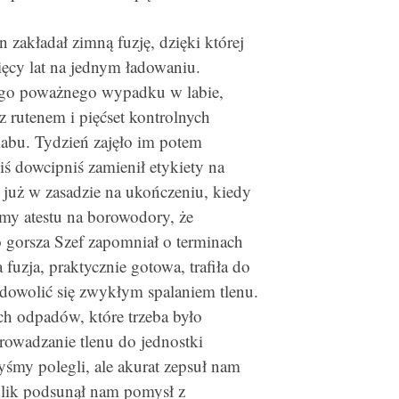
zakładał zimną fuzję, dzięki której
ięcy lat na jednym ładowaniu.
dnego poważnego wypadku w labie,
z rutenem i pięćset kontrolnych
labu. Tydzień zajęło im potem
ś dowcipniś zamienił etykiety na
 już w zasadzie na ukończeniu, kiedy
amy atestu na borowodory, że
 gorsza Szef zapomniał o terminach
fuzja, praktycznie gotowa, trafiła do
dowolić się zwykłym spalaniem tlenu.
ch odpadów, które trzeba było
adzanie tlenu do jednostki
yśmy polegli, ale akurat zepsuł nam
ulik podsunął nam pomysł z