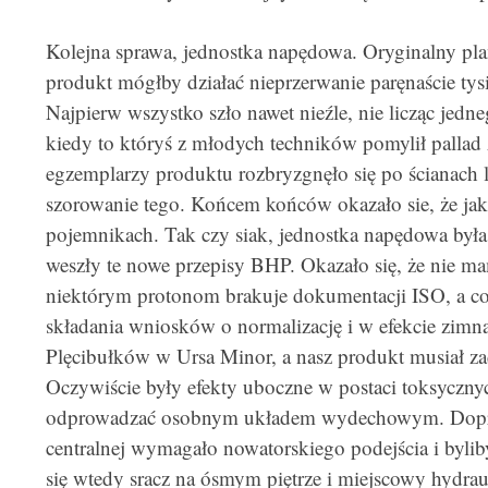
Kolejna sprawa, jednostka napędowa. Oryginalny plan 
produkt mógłby działać nieprzerwanie paręnaście tys
Najpierw wszystko szło nawet nieźle, nie licząc je
kiedy to któryś z młodych techników pomylił pallad 
egzemplarzy produktu rozbryzgnęło się po ścianach 
szorowanie tego. Końcem końców okazało sie, że jaki
pojemnikach. Tak czy siak, jednostka napędowa była
weszły te nowe przepisy BHP. Okazało się, że nie m
niektórym protonom brakuje dokumentacji ISO, a co
składania wniosków o normalizację i w efekcie zimna 
Plęcibułków w Ursa Minor, a nasz produkt musiał za
Oczywiście były efekty uboczne w postaci toksyczny
odprowadzać osobnym układem wydechowym. Doprow
centralnej wymagało nowatorskiego podejścia i bylib
się wtedy sracz na ósmym piętrze i miejscowy hydra