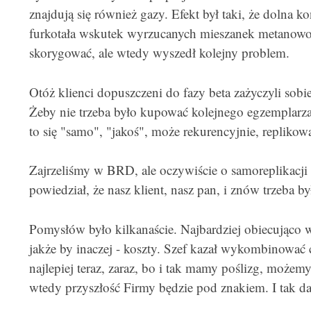
znajdują się również gazy. Efekt był taki, że dolna 
furkotała wskutek wyrzucanych mieszanek metanowo
skorygować, ale wtedy wyszedł kolejny problem.
Otóż klienci dopuszczeni do fazy beta zażyczyli sobi
Żeby nie trzeba było kupować kolejnego egzemplarza, 
to się "samo", "jakoś", może rekurencyjnie, replikow
Zajrzeliśmy w BRD, ale oczywiście o samoreplikacji 
powiedział, że nasz klient, nasz pan, i znów trzeba by
Pomysłów było kilkanaście. Najbardziej obiecująco w
jakże by inaczej - koszty. Szef kazał wykombinować c
najlepiej teraz, zaraz, bo i tak mamy poślizg, możem
wtedy przyszłość Firmy będzie pod znakiem. I tak dal