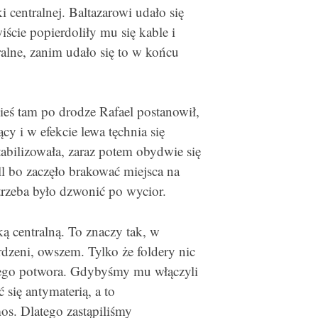
 centralnej. Baltazarowi udało się
ście popierdoliły mu się kable i
ralne, zanim udało się to w końcu
ieś tam po drodze Rafael postanowił,
cy i w efekcie lewa tęchnia się
tabilizowała, zaraz potem obydwie się
ll bo zaczęło brakować miejsca na
i trzeba było dzwonić po wycior.
ką centralną. To znaczy tak, w
dzeni, owszem. Tylko że foldery nic
ego potwora. Gdybyśmy mu włączyli
się antymaterią, a to
s. Dlatego zastąpiliśmy