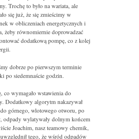
 Trochę to było na wariata, ale
ło się już, że się zmieścimy w
inek w obliczeniach energetycznych i
cka, żeby równomiernie doprowadzać
amontować dodatkową pompę, co z kolej
rgii.
yliśmy dobrze po pierwszym terminie
ki po siedemnaście godzin.
ę, co wymagało wstawienia do
ury. Dodatkowy algorytm nakazywał
 do górnego, wlotowego otworu, po
w, odpady wylatywały dolnym końcem
wiście Joachim, nasz teamowy chemik,
e uwzględnił tego, że wśród odpadów