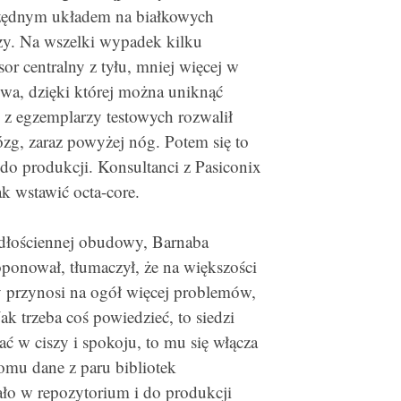
zędnym układem na białkowych
czy. Na wszelki wypadek kilku
r centralny z tyłu, mniej więcej w
owa, dzięki której można uniknąć
ś z egzemplarzy testowych rozwalił
ózg, zaraz powyżej nóg. Potem się to
do produkcji. Konsultanci z Pasiconix
ak wstawić octa-core.
adłościennej obudowy, Barnaba
ę oponował, tłumaczył, że na większości
y przynosi na ogół więcej problemów,
ak trzeba coś powiedzieć, to siedzi
wać w ciszy i spokoju, to mu się włącza
omu dane z paru bibliotek
ało w repozytorium i do produkcji