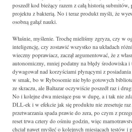
poszedł kod bieżący razem z całą historią submitów
projektu z bakterią. No i teraz produkt myśli, że wye
osobną gałąź nauki.
Właśnie, myślenie. Trochę mieliśmy zgryza, czy w o
inteligencję, czy zostawić wszystko na układach różn
wieczny poprawiacz, zaczął argumentować, że z własn
autonomiczny, mniej podatny na błędy środowiska i
dywagował nad korzyściami płynącymi z posiadania 
w smak, bo w Rybosomie nie było gotowych bibliotek
ze skraczu, ale Baltazar oczywiście poszedł raz i dru
No i kolejne dwa miesiące psu w dupę, a i tak nie z
DLL-ek i w efekcie jak się produktu nie zresetuje ra
przetwarzania spada prawie do zera, po czym z przegr
reset trwa cztery do ośmiu godzin, więc marnotrawstw
chciał nawet myśleć o kolejnych miesiącach testów i