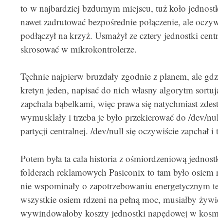
to w najbardziej bzdurnym miejscu, tuż koło jednostki
nawet zadrutować bezpośrednie połączenie, ale oczywi
podłączył na krzyż. Usmażył ze cztery jednostki cent
skrosować w mikrokontrolerze.
Tęchnie najpierw bruzdały zgodnie z planem, ale gdz
kretyn jeden, napisać do nich własny algorytm sortują
zapchała bąbelkami, więc prawa się natychmiast zdes
wymusklały i trzeba je było przekierować do /dev/nu
partycji centralnej. /dev/null się oczywiście zapchał 
Potem była ta cała historia z ośmiordzeniową jednost
folderach reklamowych Pasiconix to tam było osiem r
nie wspominały o zapotrzebowaniu energetycznym t
wszystkie osiem rdzeni na pełną moc, musiałby żywić 
wywindowałoby koszty jednostki napędowej w kosmo