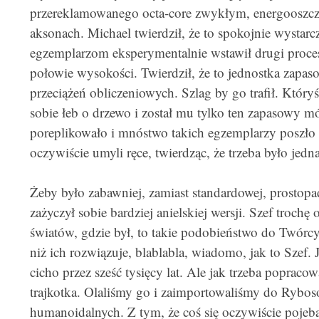
przereklamowanego octa-core zwykłym, energooszc
aksonach. Michael twierdził, że to spokojnie wystar
egzemplarzom eksperymentalnie wstawił drugi proceso
połowie wysokości. Twierdził, że to jednostka zapas
przeciążeń obliczeniowych. Szlag by go trafił. Który
sobie łeb o drzewo i został mu tylko ten zapasowy m
poreplikowało i mnóstwo takich egzemplarzy poszło 
oczywiście umyli ręce, twierdząc, że trzeba było jedn
Żeby było zabawniej, zamiast standardowej, prostop
zażyczył sobie bardziej anielskiej wersji. Szef troch
światów, gdzie był, to takie podobieństwo do Twórc
niż ich rozwiązuje, blablabla, wiadomo, jak to Szef. J
cicho przez sześć tysięcy lat. Ale jak trzeba popraco
trajkotka. Olaliśmy go i zaimportowaliśmy do Rybos
humanoidalnych. Z tym, że coś się oczywiście pojeb