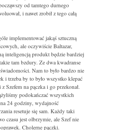
, począwszy od tamtego durnego
woluował, i nawet zrobił z tego całą
góle implementować jakąś sztuczną
icowych, ale oczywiście Baltazar,
ą inteligencją produkt będzie bardziej
 takie tam bzdury. Ze dwa kwadranse
świadomości. Nam to było bardzo nie
 i trzeba by to było wszystko klepać
gi z Szefem na pączka i go przekonał.
dążyliśmy podokańczać wszystkich
z na 24 godziny, wydajność
zania resetuje się sam. Każdy taki
o czasu jest olbrzymie, ale Szef nie
 poprawek. Cholerne pączki.