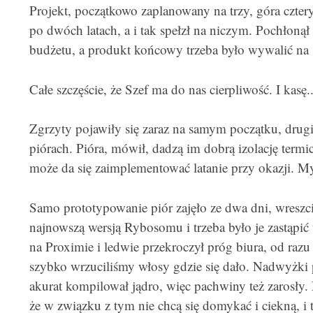
Projekt, początkowo zaplanowany na trzy, góra czter
po dwóch latach, a i tak spełzł na niczym. Pochłoną
budżetu, a produkt końcowy trzeba było wywalić na 
Całe szczęście, że Szef ma do nas cierpliwość. I kasę..
Zgrzyty pojawiły się zaraz na samym początku, drugi
piórach. Pióra, mówił, dadzą im dobrą izolację termi
może da się zaimplementować latanie przy okazji. My
Samo prototypowanie piór zajęło ze dwa dni, wreszci
najnowszą wersją Rybosomu i trzeba było je zastąpić 
na Proximie i ledwie przekroczył próg biura, od razu
szybko wrzuciliśmy włosy gdzie się dało. Nadwyżki 
akurat kompilował jądro, więc pachwiny też zarosły. 
że w związku z tym nie chcą się domykać i ciekną, i t