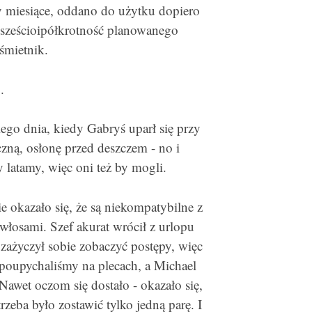
y miesiące, oddano do użytku dopiero
ł sześcioipółkrotność planowanego
śmietnik.
.
ego dnia, kiedy Gabryś uparł się przy
czną, osłonę przed deszczem - no i
 latamy, więc oni też by mogli.
e okazało się, że są niekompatybilne z
włosami. Szef akurat wrócił z urlopu
 zażyczył sobie zobaczyć postępy, więc
poupychaliśmy na plecach, a Michael
Nawet oczom się dostało - okazało się,
rzeba było zostawić tylko jedną parę. I