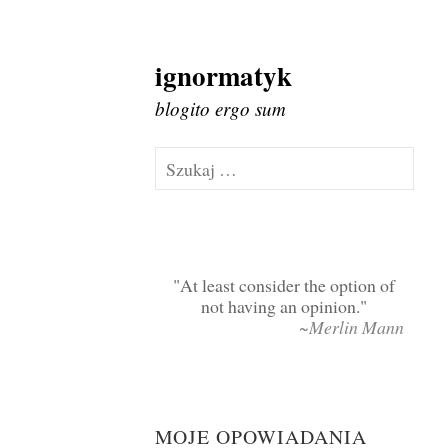
ignormatyk
Skip
to
blogito ergo sum
content
Szukaj:
At least consider the option of
not having an opinion.
~Merlin Mann
MOJE OPOWIADANIA