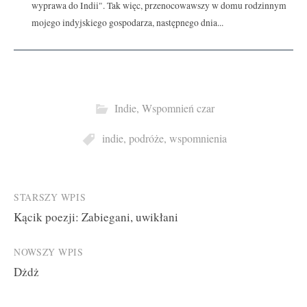
wyprawa do Indii". Tak więc, przenocowawszy w domu rodzinnym
mojego indyjskiego gospodarza, następnego dnia...
Indie
,
Wspomnień czar
indie
,
podróże
,
wspomnienia
Post
STARSZY WPIS
Kącik poezji: Zabiegani, uwikłani
navigation
NOWSZY WPIS
Dżdż