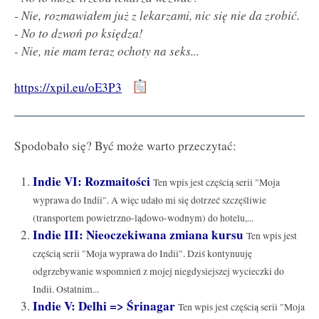
- Nie, rozmawiałem już z lekarzami, nic się nie da zrobić.
- No to dzwoń po księdza!
- Nie, nie mam teraz ochoty na seks...
https://xpil.eu/oE3P3
Spodobało się? Być może warto przeczytać:
Indie VI: Rozmaitości
Ten wpis jest częścią serii "Moja
wyprawa do Indii". A więc udało mi się dotrzeć szczęśliwie
(transportem powietrzno-lądowo-wodnym) do hotelu,...
Indie III: Nieoczekiwana zmiana kursu
Ten wpis jest
częścią serii "Moja wyprawa do Indii". Dziś kontynuuję
odgrzebywanie wspomnień z mojej niegdysiejszej wycieczki do
Indii. Ostatnim...
Indie V: Delhi => Śrinagar
Ten wpis jest częścią serii "Moja