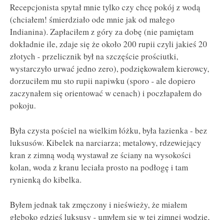
Recepcjonista spytał mnie tylko czy chcę pokój z wodą
(chciałem! śmierdziało ode mnie jak od małego
Indianina). Zapłaciłem z góry za dobę (nie pamiętam
dokładnie ile, zdaje się że około 200 rupii czyli jakieś 20
złotych - przelicznik był na szczęście prościutki,
wystarczyło urwać jedno zero), podziękowałem kierowcy,
dorzuciłem mu sto rupii napiwku (sporo - ale dopiero
zaczynałem się orientować w cenach) i poczłapałem do
pokoju.
Była czysta pościel na wielkim łóżku, była łazienka - bez
luksusów. Kibelek na narciarza; metalowy, rdzewiejący
kran z zimną wodą wystawał ze ściany na wysokości
kolan, woda z kranu leciała prosto na podłogę i tam
rynienką do kibelka.
Byłem jednak tak zmęczony i nieświeży, że miałem
głęboko gdzieś luksusy - umyłem się w tej zimnej wodzie,