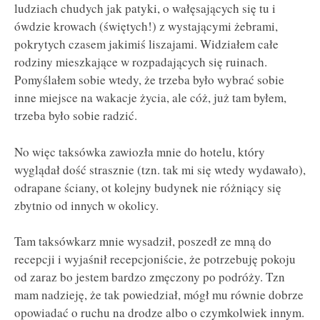
ludziach chudych jak patyki, o wałęsających się tu i
ówdzie krowach (świętych!) z wystającymi żebrami,
pokrytych czasem jakimiś liszajami. Widziałem całe
rodziny mieszkające w rozpadających się ruinach.
Pomyślałem sobie wtedy, że trzeba było wybrać sobie
inne miejsce na wakacje życia, ale cóż, już tam byłem,
trzeba było sobie radzić.
No więc taksówka zawiozła mnie do hotelu, który
wyglądał dość strasznie (tzn. tak mi się wtedy wydawało),
odrapane ściany, ot kolejny budynek nie różniący się
zbytnio od innych w okolicy.
Tam taksówkarz mnie wysadził, poszedł ze mną do
recepcji i wyjaśnił recepcjoniście, że potrzebuję pokoju
od zaraz bo jestem bardzo zmęczony po podróży. Tzn
mam nadzieję, że tak powiedział, mógł mu równie dobrze
opowiadać o ruchu na drodze albo o czymkolwiek innym.