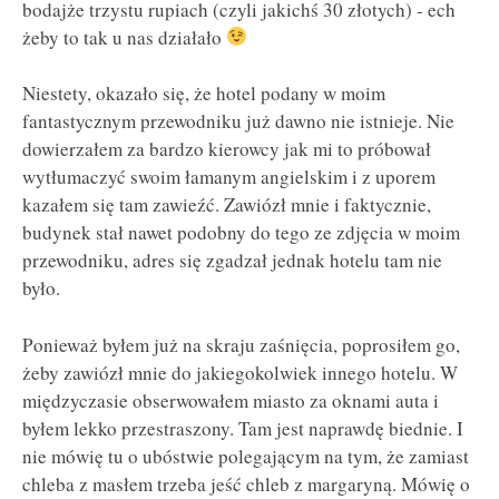
bodajże trzystu rupiach (czyli jakichś 30 złotych) - ech
żeby to tak u nas działało
Niestety, okazało się, że hotel podany w moim
fantastycznym przewodniku już dawno nie istnieje. Nie
dowierzałem za bardzo kierowcy jak mi to próbował
wytłumaczyć swoim łamanym angielskim i z uporem
kazałem się tam zawieźć. Zawiózł mnie i faktycznie,
budynek stał nawet podobny do tego ze zdjęcia w moim
przewodniku, adres się zgadzał jednak hotelu tam nie
było.
Ponieważ byłem już na skraju zaśnięcia, poprosiłem go,
żeby zawiózł mnie do jakiegokolwiek innego hotelu. W
międzyczasie obserwowałem miasto za oknami auta i
byłem lekko przestraszony. Tam jest naprawdę biednie. I
nie mówię tu o ubóstwie polegającym na tym, że zamiast
chleba z masłem trzeba jeść chleb z margaryną. Mówię o