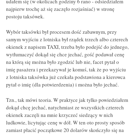
udałem się (w okolicach godziny 6 rano - odsiedziałem
najpierw trochę aż się zaczęło rozjaśniać) w stronę
postoju taksówek.
Wybór taksówki był procesem dość zabawnym, przy
samym wyjściu z lotniska był rządek trzech albo czterech
okienek z napisem TAXI, trzeba było podejść do jednego,
wytłumaczyć dokąd się chce jechać, gość podawał cenę
na którą się można było zgodzić lub nie, facet pytał o
imię pasażera i przekazywał je komuś, tak że po wyjściu
z lotniska taksówka już czekała podstawiona a kierowca
pytał o imię (dla potwierdzenia) i można było jechać.
Tzn., tak mówi teoria. W praktyce jak tylko powiedziałem
dokąd chcę jechać, natychmiast ze wszystkich czterech
okienek zaczęli na mnie krzyczeć siedzący w nich
ludkowie, licytując cenę w dół. W ten oto prosty sposób
zamiast płacić początkowe 20 dolarów skończyło się na