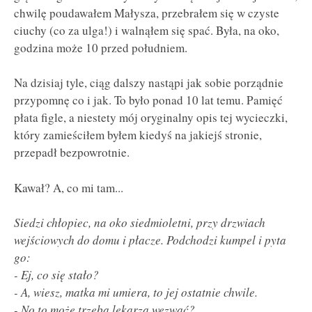
chwilę poudawałem Małysza, przebrałem się w czyste
ciuchy (co za ulga!) i walnąłem się spać. Była, na oko,
godzina może 10 przed południem.
Na dzisiaj tyle, ciąg dalszy nastąpi jak sobie porządnie
przypomnę co i jak. To było ponad 10 lat temu. Pamięć
płata figle, a niestety mój oryginalny opis tej wycieczki,
który zamieściłem byłem kiedyś na jakiejś stronie,
przepadł bezpowrotnie.
Kawał? A, co mi tam...
Siedzi chłopiec, na oko siedmioletni, przy drzwiach
wejściowych do domu i płacze. Podchodzi kumpel i pyta
go:
- Ej, co się stało?
- A, wiesz, matka mi umiera, to jej ostatnie chwile.
- No to może trzeba lekarza wezwać?