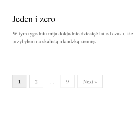
Jeden i zero
W tym tygodniu mija dokładnie dziesięć lat od czasu, ki
przybyłem na skalistą irlandzką ziemię.
Stronicowanie
1
2
…
9
Next »
wpisów