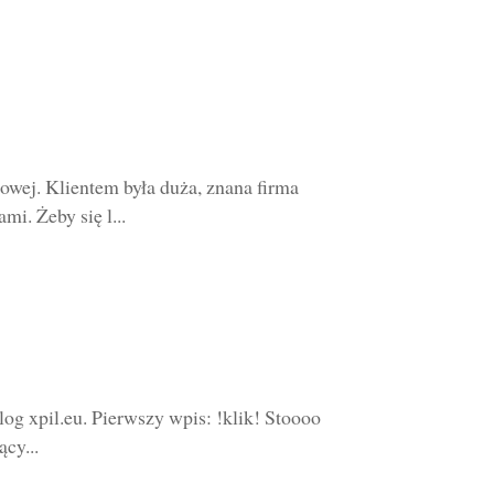
wej. Klientem była duża, znana firma
i. Żeby się l...
log xpil.eu. Pierwszy wpis: !klik! Stoooo
ący...