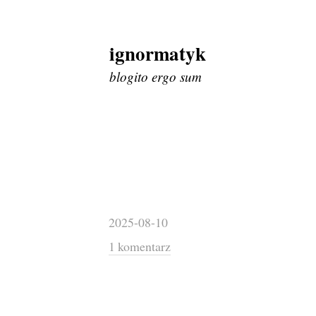
ignormatyk
Skip
to
blogito ergo sum
content
2025-08-10
1 komentarz