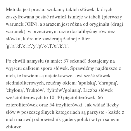
Metoda jest prosta: szukamy takich słówek, których
zaszyfrowana postać również istnieje w tabeli (pierwszy
warunek JOIN), a zarazem jest różna od oryginału (drugi
warunek), w przeciwnym razie dostalibyśmy również
słówka, które nie zawierają żadnej z liter
'g','a','d','e','r','y','p','o','l','u','k','i'.
Po chwili namysłu (u mnie: 37 sekund) dostajemy na
wyjściu całkiem sporo słówek. Sprawdźmy najdłuższe z
nich, te bowiem są najciekawsze. Jest sześć słówek
siedmioliterowych, rzućmy okiem: 'apulską', 'chrupną',
'chyloną', 'fruktów', 'fylitów','golusią'. Liczba słówek
sześcioliterowych to 10, 40 pięcioliterówek, 66
czteroliterówek oraz 54 trzyliterówki. Jak widać liczby
słów w poszczególnych kategoriach są parzyste - każde z
nich ma swój odpowiednik gaderypoluki w tym samym
zbiorze.