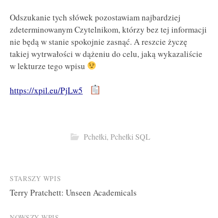
Odszukanie tych słówek pozostawiam najbardziej
zdeterminowanym Czytelnikom, którzy bez tej informacji
nie będą w stanie spokojnie zasnąć. A reszcie życzę
takiej wytrwałości w dążeniu do celu, jaką wykazaliście
w lekturze tego wpisu
https://xpil.eu/PjLw5
Pchełki
,
Pchełki SQL
Post
STARSZY WPIS
Terry Pratchett: Unseen Academicals
navigation
NOWSZY WPIS