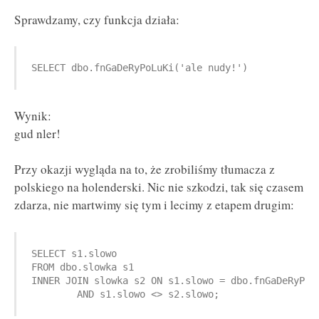
Sprawdzamy, czy funkcja działa:
SELECT dbo.fnGaDeRyPoLuKi('ale nudy!')
Wynik:
gud nler!
Przy okazji wygląda na to, że zrobiliśmy tłumacza z
polskiego na holenderski. Nic nie szkodzi, tak się czasem
zdarza, nie martwimy się tym i lecimy z etapem drugim:
SELECT s1.slowo

FROM dbo.slowka s1

INNER JOIN slowka s2 ON s1.slowo = dbo.fnGaDeRyPoLu