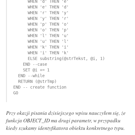
      WHEN 'd' THEN 'e'

      WHEN 'e' THEN 'd'

      WHEN 'r' THEN 'y'

      WHEN 'y' THEN 'r'

      WHEN 'p' THEN 'o'

      WHEN 'o' THEN 'p'

      WHEN 'l' THEN 'u'

      WHEN 'u' THEN 'l'

      WHEN 'k' THEN 'i'

      WHEN 'i' THEN 'k'

      ELSE substring(@strTekst, @i, 1)

    END --case

    SET @i += 1

  END --while

  RETURN (@strTmp)

END -- create function

GO
Przy okazji pisania dzisiejszego wpisu nauczyłem się, że
funkcja OBJECT_ID ma drugi parametr, w przypadku
kiedy szukamy identyfikatora obiektu konkretnego typu.