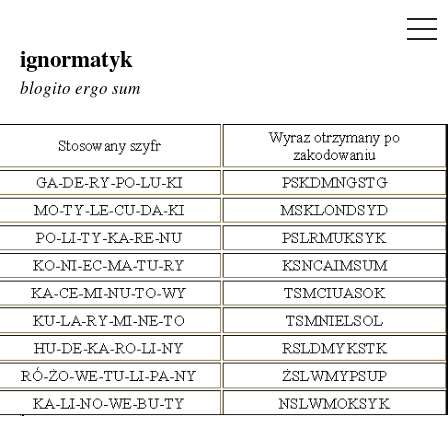
ME
ignormatyk
Skip
to
blogito ergo sum
content