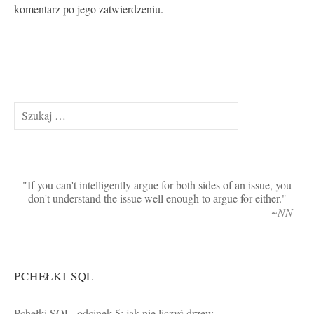
komentarz po jego zatwierdzeniu.
Szukaj:
If you can't intelligently argue for both sides of an issue, you
don't understand the issue well enough to argue for either.
~NN
PCHEŁKI SQL
Pchełki SQL, odcinek 5: jak nie liczyć drzew