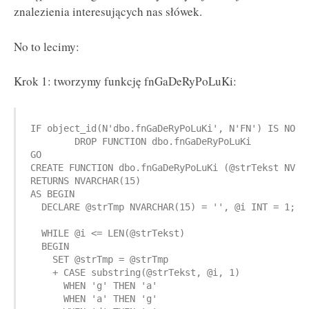
znalezienia interesujących nas słówek.
No to lecimy:
Krok 1: tworzymy funkcję fnGaDeRyPoLuKi:
IF object_id(N'dbo.fnGaDeRyPoLuKi', N'FN') IS NOT N
	DROP FUNCTION dbo.fnGaDeRyPoLuKi

GO

CREATE FUNCTION dbo.fnGaDeRyPoLuKi (@strTekst NVARC
RETURNS NVARCHAR(15)

AS BEGIN

  DECLARE @strTmp NVARCHAR(15) = '', @i INT = 1;

  WHILE @i <= LEN(@strTekst)

  BEGIN

    SET @strTmp = @strTmp 

    + CASE substring(@strTekst, @i, 1)

      WHEN 'g' THEN 'a'

      WHEN 'a' THEN 'g'
