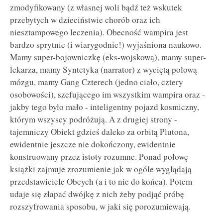
zmodyfikowany (z własnej woli bądź też wskutek
przebytych w dzieciństwie chorób oraz ich
niesztampowego leczenia). Obecność wampira jest
bardzo sprytnie (i wiarygodnie!) wyjaśniona naukowo.
Mamy super-bojowniczkę (eks-wojskową), mamy super-
lekarza, mamy Syntetyka (narrator) z wyciętą połową
mózgu, mamy Gang Czterech (jedno ciało, cztery
osobowości), szefującego im wszystkim wampira oraz -
jakby tego było mało - inteligentny pojazd kosmiczny,
którym wszyscy podróżują. A z drugiej strony -
tajemniczy Obiekt gdzieś daleko za orbitą Plutona,
ewidentnie jeszcze nie dokończony, ewidentnie
konstruowany przez istoty rozumne. Ponad połowę
książki zajmuje zrozumienie jak w ogóle wyglądają
przedstawiciele Obcych (a i to nie do końca). Potem
udaje się złapać dwójkę z nich żeby podjąć próbę
rozszyfrowania sposobu, w jaki się porozumiewają.