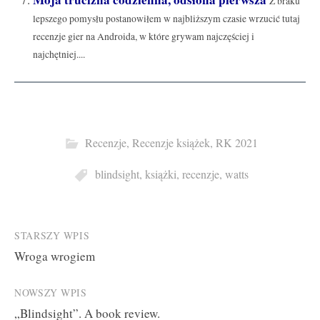
Z braku
lepszego pomysłu postanowiłem w najbliższym czasie wrzucić tutaj
recenzje gier na Androida, w które grywam najczęściej i
najchętniej....
Recenzje
,
Recenzje książek
,
RK 2021
blindsight
,
książki
,
recenzje
,
watts
Post
STARSZY WPIS
Wroga wrogiem
navigation
NOWSZY WPIS
„Blindsight”. A book review.