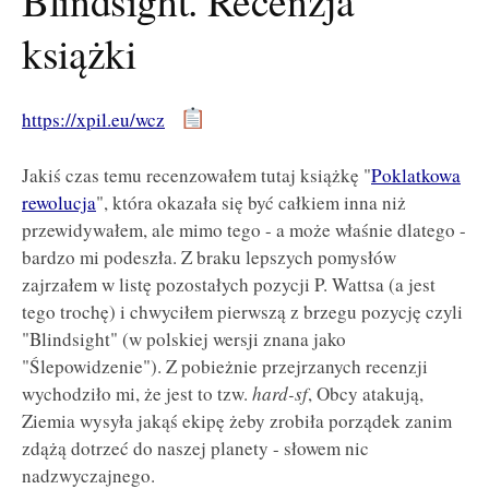
Blindsight. Recenzja
książki
https://xpil.eu/wcz
Jakiś czas temu recenzowałem tutaj książkę "
Poklatkowa
rewolucja
", która okazała się być całkiem inna niż
przewidywałem, ale mimo tego - a może właśnie dlatego -
bardzo mi podeszła. Z braku lepszych pomysłów
zajrzałem w listę pozostałych pozycji P. Wattsa (a jest
tego trochę) i chwyciłem pierwszą z brzegu pozycję czyli
"Blindsight" (w polskiej wersji znana jako
"Ślepowidzenie"). Z pobieżnie przejrzanych recenzji
wychodziło mi, że jest to tzw.
hard-sf
, Obcy atakują,
Ziemia wysyła jakąś ekipę żeby zrobiła porządek zanim
zdążą dotrzeć do naszej planety - słowem nic
nadzwyczajnego.