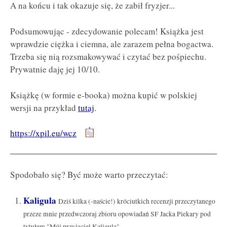
A na końcu i tak okazuje się, że zabił fryzjer...
Podsumowując - zdecydowanie polecam! Książka jest
wprawdzie ciężka i ciemna, ale zarazem pełna bogactwa.
Trzeba się nią rozsmakowywać i czytać bez pośpiechu.
Prywatnie daję jej 10/10.
Książkę (w formie e-booka) można kupić w polskiej
wersji na przykład
tutaj
.
https://xpil.eu/wcz
Spodobało się? Być może warto przeczytać:
Kaligula
Dziś kilka (-naście!) króciutkich recenzji przeczytanego
przeze mnie przedwczoraj zbioru opowiadań SF Jacka Piekary pod
tytułem "Mój przyjaciel Kaligula"....