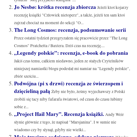
Jo Nesbø: krótka recenzja zbiorcza
Jeżeli ktoś kojarzy
recenzję książki "Człowiek nietoperz", a także, jeżeli ten sam ktoś
zajrzał chociaż na moment do sekcji "O...
The Long Cosmos: recenzja, podsumowanie serii
Przez ostatni tydzień przegryzałem się pracowicie przez "The Long
Cosmos" Pratchetta / Baxtera. Dziś czas na recenzję....
„Legendy polskie”: recenzja, e-book do pobrania
Jakiś czas temu, całkiem niedawno, jeden ze stałych Czytelników
niniejszej namiastki blogu podesłał mi namiar na "Legendy polskie",
zbiór sześciu...
Podwójna (pi x drzwi) recenzja ze świerzopem i
dzięcieliną pałą
Żeby nie było, żeśmy wyjechawszy z Polski
zrobili się tacy niby fafarafa światowi, od czasu do czasu lubimy
sobie z...
„Project Hail Mary”. Recenzja książki.
Andy Weir
słynie głównie z tego, że napisał "Marsjanina". I w sumie nie
wiadomo czy by słynął, gdyby nie wielki...
Moja trucizna codzienna, odsłona pierwsza