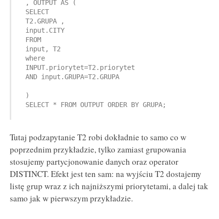
 , OUTPUT AS (

 SELECT 

 T2.GRUPA ,

 input.CITY 

 FROM 

 input, T2 

 where 

 INPUT.priorytet=T2.priorytet 

 AND input.GRUPA=T2.GRUPA

 )

 SELECT * FROM OUTPUT ORDER BY GRUPA;
Tutaj podzapytanie T2 robi dokładnie to samo co w
poprzednim przykładzie, tylko zamiast grupowania
stosujemy partycjonowanie danych oraz operator
DISTINCT. Efekt jest ten sam: na wyjściu T2 dostajemy
listę grup wraz z ich najniższymi priorytetami, a dalej tak
samo jak w pierwszym przykładzie.