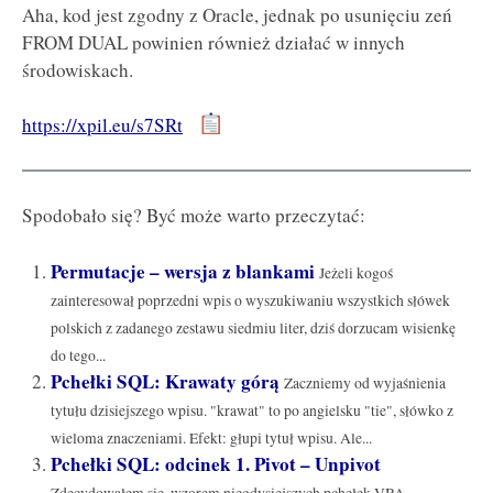
Aha, kod jest zgodny z Oracle, jednak po usunięciu zeń
FROM DUAL powinien również działać w innych
środowiskach.
https://xpil.eu/s7SRt
Spodobało się? Być może warto przeczytać:
Permutacje – wersja z blankami
Jeżeli kogoś
zainteresował poprzedni wpis o wyszukiwaniu wszystkich słówek
polskich z zadanego zestawu siedmiu liter, dziś dorzucam wisienkę
do tego...
Pchełki SQL: Krawaty górą
Zaczniemy od wyjaśnienia
tytułu dzisiejszego wpisu. "krawat" to po angielsku "tie", słówko z
wieloma znaczeniami. Efekt: głupi tytuł wpisu. Ale...
Pchełki SQL: odcinek 1. Pivot – Unpivot
Zdecydowałem się, wzorem niegdysiejszych pchełek VBA,