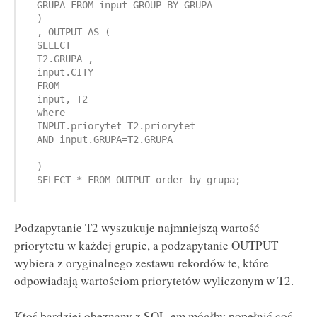
 GRUPA FROM input GROUP BY GRUPA

 )

 , OUTPUT AS (

 SELECT 

 T2.GRUPA ,

 input.CITY 

 FROM 

 input, T2 

 where 

 INPUT.priorytet=T2.priorytet 

 AND input.GRUPA=T2.GRUPA

 )

 SELECT * FROM OUTPUT order by grupa;
Podzapytanie T2 wyszukuje najmniejszą wartość
priorytetu w każdej grupie, a podzapytanie OUTPUT
wybiera z oryginalnego zestawu rekordów te, które
odpowiadają wartościom priorytetów wyliczonym w T2.
Ktoś bardziej obeznany z SQL-em mógłby popełnić coś