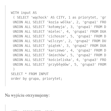
WITH input AS

 ( SELECT 'wąchock' AS CITY, 1 as priorytet, 'grupa
 UNION ALL SELECT 'kozia wólka', 2, 'grupa1' FROM D
 UNION ALL SELECT 'kołomyja', 3, 'grupa1' FROM DUAL
 UNION ALL SELECT 'mielec', 4, 'grupa1' FROM DUAL

 UNION ALL SELECT 'cichosze', 5, 'grupa1' FROM DUAL
 UNION ALL SELECT 'wilczyn', 2, 'grupa2' FROM DUAL

 UNION ALL SELECT 'piątek', 3, 'grupa2' FROM DUAL

 UNION ALL SELECT 'karczewo', 4, 'grupa2' FROM DUAL
 UNION ALL SELECT 'śmiechów', 5, 'grupa2' FROM DUAL
 UNION ALL SELECT 'kościeliska', 4, 'grupa3' FROM D
 UNION ALL SELECT 'przybłędów', 5, 'grupa3' FROM DU
 )

SELECT * FROM INPUT 

order by grupa, priorytet;
Na wyjściu otrzymujemy: