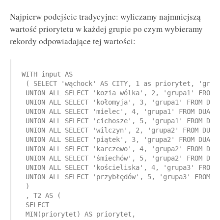
Najpierw podejście tradycyjne: wyliczamy najmniejszą
wartość priorytetu w każdej grupie po czym wybieramy
rekordy odpowiadające tej wartości:
WITH input AS

 ( SELECT 'wąchock' AS CITY, 1 as priorytet, 'grupa
 UNION ALL SELECT 'kozia wólka', 2, 'grupa1' FROM D
 UNION ALL SELECT 'kołomyja', 3, 'grupa1' FROM DUAL
 UNION ALL SELECT 'mielec', 4, 'grupa1' FROM DUAL

 UNION ALL SELECT 'cichosze', 5, 'grupa1' FROM DUAL
 UNION ALL SELECT 'wilczyn', 2, 'grupa2' FROM DUAL

 UNION ALL SELECT 'piątek', 3, 'grupa2' FROM DUAL

 UNION ALL SELECT 'karczewo', 4, 'grupa2' FROM DUAL
 UNION ALL SELECT 'śmiechów', 5, 'grupa2' FROM DUAL
 UNION ALL SELECT 'kościeliska', 4, 'grupa3' FROM D
 UNION ALL SELECT 'przybłędów', 5, 'grupa3' FROM DU
 )

 , T2 AS (

 SELECT 

 MIN(priorytet) AS priorytet,
