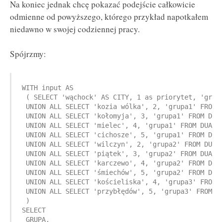
Na koniec jednak chcę pokazać podejście całkowicie
odmienne od powyższego, którego przykład napotkałem
niedawno w swojej codziennej pracy.
Spójrzmy:
WITH input AS

 ( SELECT 'wąchock' AS CITY, 1 as priorytet, 'grupa
 UNION ALL SELECT 'kozia wólka', 2, 'grupa1' FROM D
 UNION ALL SELECT 'kołomyja', 3, 'grupa1' FROM DUAL
 UNION ALL SELECT 'mielec', 4, 'grupa1' FROM DUAL

 UNION ALL SELECT 'cichosze', 5, 'grupa1' FROM DUAL
 UNION ALL SELECT 'wilczyn', 2, 'grupa2' FROM DUAL

 UNION ALL SELECT 'piątek', 3, 'grupa2' FROM DUAL

 UNION ALL SELECT 'karczewo', 4, 'grupa2' FROM DUAL
 UNION ALL SELECT 'śmiechów', 5, 'grupa2' FROM DUAL
 UNION ALL SELECT 'kościeliska', 4, 'grupa3' FROM D
 UNION ALL SELECT 'przybłędów', 5, 'grupa3' FROM DU
 )

SELECT 

 GRUPA, 
