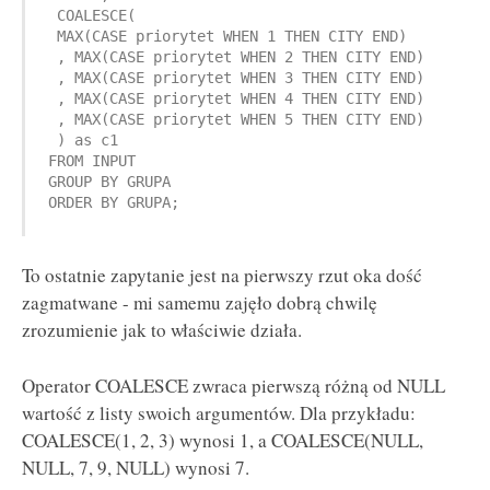
 COALESCE(

 MAX(CASE priorytet WHEN 1 THEN CITY END)

 , MAX(CASE priorytet WHEN 2 THEN CITY END)

 , MAX(CASE priorytet WHEN 3 THEN CITY END)

 , MAX(CASE priorytet WHEN 4 THEN CITY END)

 , MAX(CASE priorytet WHEN 5 THEN CITY END)

 ) as c1

FROM INPUT

GROUP BY GRUPA

ORDER BY GRUPA;
To ostatnie zapytanie jest na pierwszy rzut oka dość
zagmatwane - mi samemu zajęło dobrą chwilę
zrozumienie jak to właściwie działa.
Operator COALESCE zwraca pierwszą różną od NULL
wartość z listy swoich argumentów. Dla przykładu:
COALESCE(1, 2, 3) wynosi 1, a COALESCE(NULL,
NULL, 7, 9, NULL) wynosi 7.