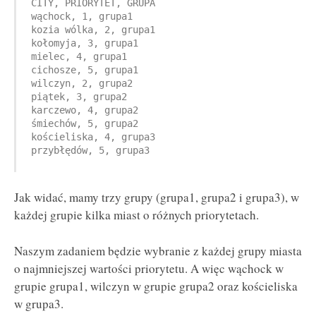
CITY, PRIORYTET, GRUPA 

wąchock, 1, grupa1 

kozia wólka, 2, grupa1 

kołomyja, 3, grupa1 

mielec, 4, grupa1 

cichosze, 5, grupa1 

wilczyn, 2, grupa2 

piątek, 3, grupa2 

karczewo, 4, grupa2 

śmiechów, 5, grupa2 

kościeliska, 4, grupa3 

przybłędów, 5, grupa3
Jak widać, mamy trzy grupy (grupa1, grupa2 i grupa3), w
każdej grupie kilka miast o różnych priorytetach.
Naszym zadaniem będzie wybranie z każdej grupy miasta
o najmniejszej wartości priorytetu. A więc wąchock w
grupie grupa1, wilczyn w grupie grupa2 oraz kościeliska
w grupa3.