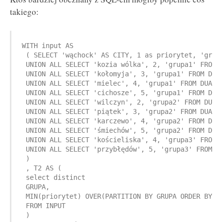
takiego:
WITH input AS

 ( SELECT 'wąchock' AS CITY, 1 as priorytet, 'grupa
 UNION ALL SELECT 'kozia wólka', 2, 'grupa1' FROM D
 UNION ALL SELECT 'kołomyja', 3, 'grupa1' FROM DUAL
 UNION ALL SELECT 'mielec', 4, 'grupa1' FROM DUAL

 UNION ALL SELECT 'cichosze', 5, 'grupa1' FROM DUAL
 UNION ALL SELECT 'wilczyn', 2, 'grupa2' FROM DUAL

 UNION ALL SELECT 'piątek', 3, 'grupa2' FROM DUAL

 UNION ALL SELECT 'karczewo', 4, 'grupa2' FROM DUAL
 UNION ALL SELECT 'śmiechów', 5, 'grupa2' FROM DUAL
 UNION ALL SELECT 'kościeliska', 4, 'grupa3' FROM D
 UNION ALL SELECT 'przybłędów', 5, 'grupa3' FROM DU
 )

 , T2 AS (

 select distinct 

 GRUPA, 

 MIN(priorytet) OVER(PARTITION BY GRUPA ORDER BY pr
 FROM INPUT

 )
