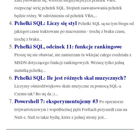
rozpocząć serię pchełek SQL. Stopień zaawansowania pchełek
będzie różny. W odróżnieniu od pchełek VBA,...
Pchełki SQL: Liczy się styl
Pchełki SQL są na tym blogu od
jakiegoś czasu traktowane po macoszemu - trochę z braku czasu,
trochę z braku...
Pchełki SQL, odcinek 11: funkcje rankingowe
Proszę się nie obawiać, nie zamierzam tu wklejać całego rozdziału z
MSDN dotyczącego funkcji rankingowych. Wrzucę tylko jedną
malutką pchełkę...
Pchełki SQL: Ile jest różnych skal muzycznych?
Liczymy ośmiodźwiękowe skale muzyczne za pomocą SQL-a.
Czemu tak? Bo się da ;)...
Powershell 7: eksperymentujemy #3
Po operatorze
trójwartościowym i współbieżnej pętli ForEach przyszedł czas na
Null-e. Null to takie bydlę, które z jednej strony jest...