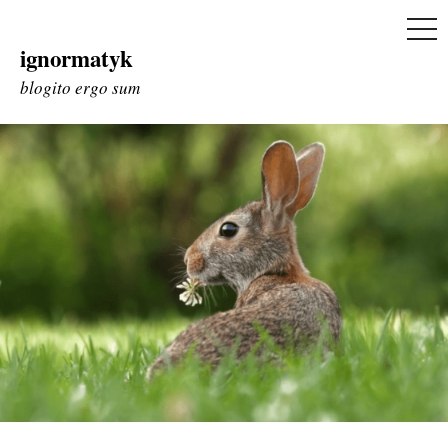
ME
ignormatyk
Skip
to
blogito ergo sum
content