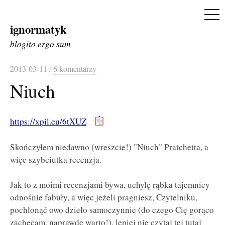
ME
ignormatyk
Skip
to
blogito ergo sum
content
2013-03-11
/
6 komentarzy
Niuch
https://xpil.eu/6tXUZ
Skończyłem niedawno (wreszcie!) "Niuch" Pratchetta, a
więc szybciutka recenzja.
Jak to z moimi recenzjami bywa, uchylę rąbka tajemnicy
odnośnie fabuły, a więc jeżeli pragniesz, Czytelniku,
pochłonąć owo dzieło samoczynnie (do czego Cię gorąco
zachęcam, naprawdę warto!), lepiej nie czytaj tej tutaj