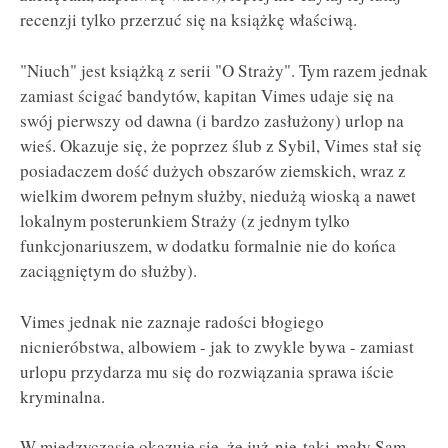
recenzji tylko przerzuć się na książkę właściwą.
"Niuch" jest książką z serii "O Straży". Tym razem jednak
zamiast ścigać bandytów, kapitan Vimes udaje się na
swój pierwszy od dawna (i bardzo zasłużony) urlop na
wieś. Okazuje się, że poprzez ślub z Sybil, Vimes stał się
posiadaczem dość dużych obszarów ziemskich, wraz z
wielkim dworem pełnym służby, niedużą wioską a nawet
lokalnym posterunkiem Straży (z jednym tylko
funkcjonariuszem, w dodatku formalnie nie do końca
zaciągniętym do służby).
Vimes jednak nie zaznaje radości błogiego
nicnieróbstwa, albowiem - jak to zwykle bywa - zamiast
urlopu przydarza mu się do rozwiązania sprawa iście
kryminalna.
W międzyczasie okazuje się, że już-nie-taki-mały Sam