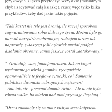
językowych. Ciężko przytoczyć wszystkie (musiałbym
chyba zacytować całą książkę), rzucę więc tylko kilka
przykładów, żeby dać jakie-takie pojęcie:
"Taki kastet nie tyle jest bronią, ile raczej sposobem
zagwarantowania sobie dalszego życia. Można było go
nazwać narzędziem obronnym, rodzajem tarczy tak
naprawdę, zwłaszcza jeśli człowiek musiał podjąć
działania obronne, zanim jeszcze został zaatakowany."
"- Gratuluję wam, funkcjonariuszu. Jak na kogoś
wychowanego wśród gnomów, rzeczywiście
opanowaliście te feeglowe sztuczki, co? Samotnie
pobiliście dwunastu uzbrojonych mężczyzn?
- Ano tak, sir - przyznał dumnie Artur. - Ale to nie była
równa walka, bo miałem nad nimi przewagę liczebną."
"Drzwi zamknęły się za nim z cichym szczeknięciem.