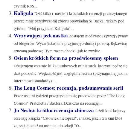
czytnik RSS...
Kaligula
Dziś kilka (-naście!) króciutkich recenzji przeczytanego
przeze mnie przedwczoraj zbioru opowiadań SF Jacka Piekary pod
tytułem "Mój przyjaciel Kaligula"....
Wyzywająca jedenastka
Zostałem niedawno [z]wyz[y]wany
od blogerów. Wyzw[isko]anie przyjmuję z dumą i pokorą. Rękawicę
rzuconą podnoszę. Tym razem chodzi (jak to zwykle...
Osiem krótkich form na przedwiosenny spleen
Obejrzałem ostatnio kilka jutubowych miniaturek, którymi pędzę się
dziś podzielić. Większość jest względnie leciwa (przynajmniej jak na
internetowe standardy) -...
The Long Cosmos: recenzja, podsumowanie serii
Przez ostatni tydzień przegryzałem się pracowicie przez "The Long
Cosmos" Pratchetta / Baxtera. Dziś czas na recenzję....
Jo Nesbø: krótka recenzja zbiorcza
Jeżeli ktoś kojarzy
recenzję książki "Człowiek nietoperz", a także, jeżeli ten sam ktoś
zajrzał chociaż na moment do sekcji "O...