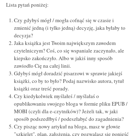
Lista pytań poniżej:
Czy gdybyś mógł / mogła cofnąć się w czasie i
zmienić jedną (i tylko jedną) decyzję, jaka byłaby to
decyzja?
Jaka książka jest Twoim największym zawodem
czytelniczym? Coś, co się wspaniale zaczynało, ale
kiepsko zakończyło. Albo w jakiś inny sposób
zawiodło Cię na całej linii.
Gdybyś mógł doradzić pisarzowi w sprawie jakiejś
książki, co by to było? Podaj nazwisko autora, tytuł
książki oraz treść porady.
Czy kiedykolwiek myślałeś / myślałaś o
opublikowaniu swojego bloga w formie pliku EPUB /
MOBI (czyli dla e-czytników)? Jeżeli tak, w jaki
sposób podszedłbyś / podeszłabyć do zagadnienia?
Czy pisząc nowy artykuł na bloga, masz w głowie
"szkielet", plan, założenia, czy pozwalasz się ponieść