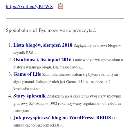
https://xpil.eu/yKFWX
Spodobało się? Być może warto przeczytać:
Lista blogów, sierpień 2018
Zaglądamy autorowi blogu w
czytnik RSS...
Ostatniości, liściopad 2016
Lanie wody czyli opowiadam o
historii własnego blogu. Dla masochistów....
Game of Life
Za młodu interesowałem się byłem rozmaitymi
algorytmami. Jednym z nich jest Game of Life - napiszę dziś
króciutko cóż to...
Stary śpiewnik
Znalazłem jakiś czas temu swój stary śpiewnik
gitarowy. Założony w 1992 roku, używany regularnie - o ile dobrze
pamiętam -...
Jak przyspieszyć blog na WordPress: REDIS
O
silniku cache-ującycm REDIS...