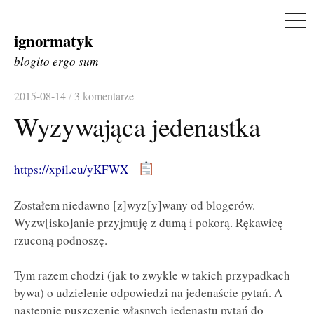
ME
ignormatyk
Skip
to
blogito ergo sum
content
2015-08-14
/
3 komentarze
Wyzywająca jedenastka
https://xpil.eu/yKFWX
Zostałem niedawno [z]wyz[y]wany od blogerów.
Wyzw[isko]anie przyjmuję z dumą i pokorą. Rękawicę
rzuconą podnoszę.
Tym razem chodzi (jak to zwykle w takich przypadkach
bywa) o udzielenie odpowiedzi na jedenaście pytań. A
następnie puszczenie własnych jedenastu pytań do