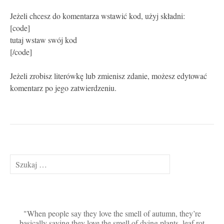
Jeżeli chcesz do komentarza wstawić kod, użyj składni:
[code]
tutaj wstaw swój kod
[/code]
Jeżeli zrobisz literówkę lub zmienisz zdanie, możesz edytować
komentarz po jego zatwierdzeniu.
Szukaj:
When people say they love the smell of autumn, they’re
basically saying they love the smell of dying plants, leaf rot