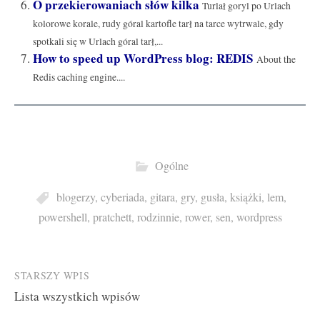
O przekierowaniach słów kilka
Turlał goryl po Urlach
kolorowe korale, rudy góral kartofle tarł na tarce wytrwale, gdy
spotkali się w Urlach góral tarł,...
How to speed up WordPress blog: REDIS
About the
Redis caching engine....
Ogólne
blogerzy
,
cyberiada
,
gitara
,
gry
,
gusła
,
książki
,
lem
,
powershell
,
pratchett
,
rodzinnie
,
rower
,
sen
,
wordpress
Post
STARSZY WPIS
Lista wszystkich wpisów
navigation