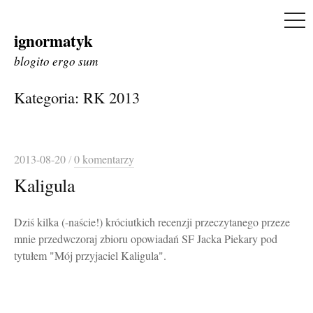
ME
ignormatyk
Skip
to
blogito ergo sum
content
Kategoria:
RK 2013
2013-08-20
/
0 komentarzy
Kaligula
Dziś kilka (-naście!) króciutkich recenzji przeczytanego przeze
mnie przedwczoraj zbioru opowiadań SF Jacka Piekary pod
tytułem "Mój przyjaciel Kaligula".