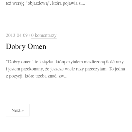
też wersję "objazdową", która pojawia si...
2013-04-09
/
0 komentarzy
Dobry Omen
"Dobry omen" to książka, którą czytałem niezliczoną ilość razy,
i jestem przekonany, że jeszcze wiele razy przeczytam. To jedna
z pozycji, które trzeba znać, zw...
Stronicowanie
Next »
wpisów