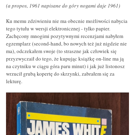
(a propos, 1961 napisane do góry nogami daje 1961)
Ku memu zdziwieniu nie ma obecnie możliwości nabycia
tego tytułu w wersji elektronicznej - tylko papier.
Zachęcony mnogimi pozytywnymi recenzjami nabyłem
egzemplarz (second-hand, bo nowych też już nigdzie nie
ma), odczekałem swoje (to straszne jak człowiek się
przyzwyczaił do tego, że kupując książkę on-line ma ją
na czytniku w ciągu góra paru minut) i jak już listonosz
wrzucił grubą kopertę do skrzynki, zabrałem się za
lekturę.