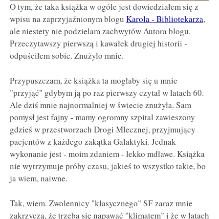
O tym, że taka książka w ogóle jest dowiedziałem się z
wpisu na zaprzyjaźnionym blogu
Karola - Bibliotekarza
,
ale niestety nie podzielam zachwytów Autora blogu.
Przeczytawszy pierwszą i kawałek drugiej historii -
odpuściłem sobie. Znużyło mnie.
Przypuszczam, że książka ta mogłaby się u mnie
"przyjąć" gdybym ją po raz pierwszy czytał w latach 60.
Ale dziś mnie najnormalniej w świecie znużyła. Sam
pomysł jest fajny - mamy ogromny szpital zawieszony
gdzieś w przestworzach Drogi Mlecznej, przyjmujący
pacjentów z każdego zakątka Galaktyki. Jednak
wykonanie jest - moim zdaniem - lekko mdławe. Książka
nie wytrzymuje próby czasu, jakieś to wszystko takie, bo
ja wiem, naiwne.
Tak, wiem. Zwolennicy "klasycznego" SF zaraz mnie
zakrzyczą, że trzeba się napawać "klimatem" i że w latach