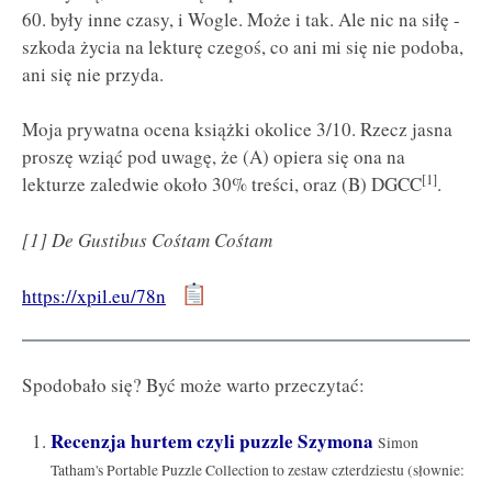
60. były inne czasy, i Wogle. Może i tak. Ale nic na siłę -
szkoda życia na lekturę czegoś, co ani mi się nie podoba,
ani się nie przyda.
Moja prywatna ocena książki okolice 3/10. Rzecz jasna
proszę wziąć pod uwagę, że (A) opiera się ona na
[1]
lekturze zaledwie około 30% treści, oraz (B) DGCC
.
[1] De Gustibus Cośtam Cośtam
https://xpil.eu/78n
Spodobało się? Być może warto przeczytać:
Recenzja hurtem czyli puzzle Szymona
Simon
Tatham's Portable Puzzle Collection to zestaw czterdziestu (słownie: