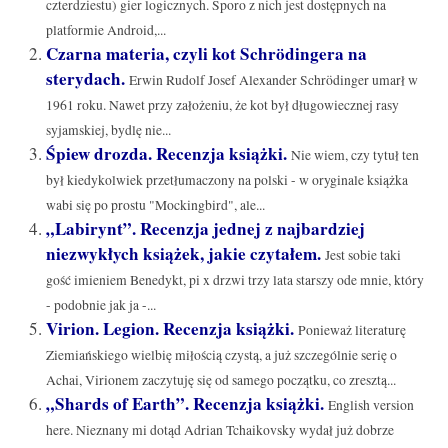
czterdziestu) gier logicznych. Sporo z nich jest dostępnych na
platformie Android,...
Czarna materia, czyli kot Schrödingera na
sterydach.
Erwin Rudolf Josef Alexander Schrödinger umarł w
1961 roku. Nawet przy założeniu, że kot był długowiecznej rasy
syjamskiej, bydlę nie...
Śpiew drozda. Recenzja książki.
Nie wiem, czy tytuł ten
był kiedykolwiek przetłumaczony na polski - w oryginale książka
wabi się po prostu "Mockingbird", ale...
„Labirynt”. Recenzja jednej z najbardziej
niezwykłych książek, jakie czytałem.
Jest sobie taki
gość imieniem Benedykt, pi x drzwi trzy lata starszy ode mnie, który
- podobnie jak ja -...
Virion. Legion. Recenzja książki.
Ponieważ literaturę
Ziemiańskiego wielbię miłością czystą, a już szczególnie serię o
Achai, Virionem zaczytuję się od samego początku, co zresztą...
„Shards of Earth”. Recenzja książki.
English version
here. Nieznany mi dotąd Adrian Tchaikovsky wydał już dobrze