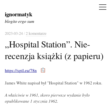
ME
ignormatyk
Skip
to
blogito ergo sum
content
2023-03-24
/
2 komentarze
„Hospital Station”. Nie-
recenzja książki (z papieru)
https://xpil.eu/78n
James White napisał był "Hospital Station" w 1962 roku.
A właściwie w 1961, skoro pierwsze wydanie było
opublikowane 1 stycznia 1962.