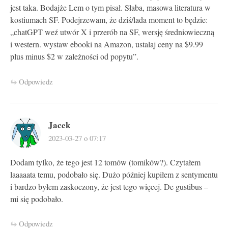
jest taka. Bodajże Lem o tym pisał. Słaba, masowa literatura w
kostiumach SF. Podejrzewam, że dziś/lada moment to będzie:
„chatGPT weź utwór X i przerób na SF, wersję średniowieczną
i western. wystaw ebooki na Amazon, ustalaj ceny na $9.99
plus minus $2 w zależności od popytu”.
Odpowiedz
Jacek
2023-03-27 o 07:17
Dodam tylko, że tego jest 12 tomów (tomików?). Czytałem
laaaaata temu, podobało się. Dużo później kupiłem z sentymentu
i bardzo byłem zaskoczony, że jest tego więcej. De gustibus –
mi się podobało.
Odpowiedz