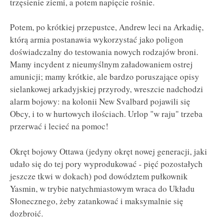
trzęsienie ziemi, a potem napięcie rośnie.
Potem, po krótkiej przepustce, Andrew leci na Arkadię,
którą armia postanawia wykorzystać jako poligon
doświadczalny do testowania nowych rodzajów broni.
Mamy incydent z nieumyślnym załadowaniem ostrej
amunicji; mamy krótkie, ale bardzo poruszające opisy
sielankowej arkadyjskiej przyrody, wreszcie nadchodzi
alarm bojowy: na kolonii New Svalbard pojawili się
Obcy, i to w hurtowych ilościach. Urlop "w raju" trzeba
przerwać i lecieć na pomoc!
Okręt bojowy Ottawa (jedyny okręt nowej generacji, jaki
udało się do tej pory wyprodukować - pięć pozostałych
jeszcze tkwi w dokach) pod dowództem pułkownik
Yasmin, w trybie natychmiastowym wraca do Układu
Słonecznego, żeby zatankować i maksymalnie się
dozbroić.