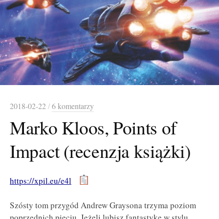
2018-02-22
/
6 komentarzy
Marko Kloos, Points of
Impact (recenzja książki)
https://xpil.eu/e4l
Szósty tom przygód Andrew Graysona trzyma poziom
poprzednich pięciu.
Jeżeli lubisz fantastykę w stylu