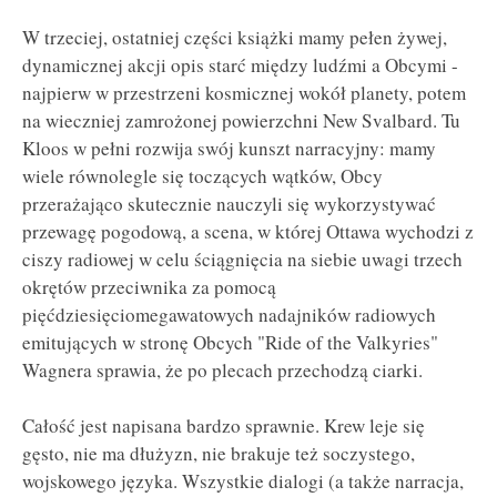
W trzeciej, ostatniej części książki mamy pełen żywej,
dynamicznej akcji opis starć między ludźmi a Obcymi -
najpierw w przestrzeni kosmicznej wokół planety, potem
na wieczniej zamrożonej powierzchni New Svalbard. Tu
Kloos w pełni rozwija swój kunszt narracyjny: mamy
wiele równolegle się toczących wątków, Obcy
przerażająco skutecznie nauczyli się wykorzystywać
przewagę pogodową, a scena, w której Ottawa wychodzi z
ciszy radiowej w celu ściągnięcia na siebie uwagi trzech
okrętów przeciwnika za pomocą
pięćdziesięciomegawatowych nadajników radiowych
emitujących w stronę Obcych "Ride of the Valkyries"
Wagnera sprawia, że po plecach przechodzą ciarki.
Całość jest napisana bardzo sprawnie. Krew leje się
gęsto, nie ma dłużyzn, nie brakuje też soczystego,
wojskowego języka. Wszystkie dialogi (a także narracja,