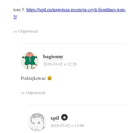
tom 5:
https://xpil.eu/najrotsza-recenzja-czyli-frontlines-tom-
5/
Odpowiedz
bagienny
2018-03-02 o 12:20
Podziękować
Odpowiedz
xpil
2018-03-02 o 13:06