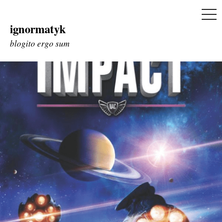
ME
ignormatyk
Skip
to
blogito ergo sum
content