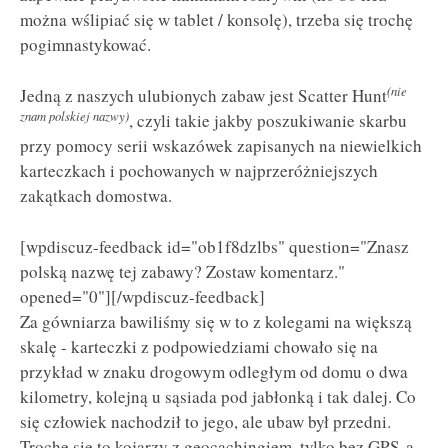
można wślipiać się w tablet / konsolę), trzeba się trochę
pogimnastykować.
(nie
Jedną z naszych ulubionych zabaw jest Scatter Hunt
znam polskiej nazwy)
, czyli takie jakby poszukiwanie skarbu
przy pomocy serii wskazówek zapisanych na niewielkich
karteczkach i pochowanych w najprzeróżniejszych
zakątkach domostwa.
[wpdiscuz-feedback id="ob1f8dzlbs" question="Znasz
polską nazwę tej zabawy? Zostaw komentarz."
opened="0"][/wpdiscuz-feedback]
Za gówniarza bawiliśmy się w to z kolegami na większą
skalę - karteczki z podpowiedziami chowało się na
przykład w znaku drogowym odległym od domu o dwa
kilometry, kolejną u sąsiada pod jabłonką i tak dalej. Co
się człowiek nachodził to jego, ale ubaw był przedni.
Trochę się to kojarzy z geocachingiem, tylko bez GPS-a,