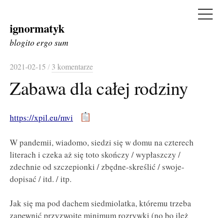
ME
ignormatyk
Skip
to
blogito ergo sum
content
2021-02-15
/
3 komentarze
Zabawa dla całej rodziny
https://xpil.eu/mvi
W pandemii, wiadomo, siedzi się w domu na czterech
literach i czeka aż się toto skończy / wypłaszczy /
zdechnie od szczepionki / zbędne-skreślić / swoje-
dopisać / itd. / itp.
Jak się ma pod dachem siedmiolatka, któremu trzeba
zapewnić przyzwoite minimum rozrywki (no bo ileż